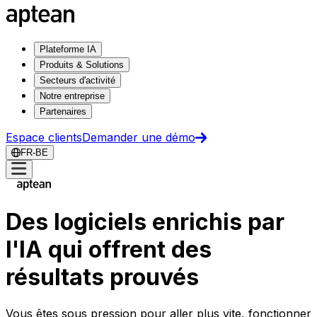
Plateforme IA
Produits & Solutions
Secteurs d'activité
Notre entreprise
Partenaires
Espace clients
Demander une démo
FR-BE
Des logiciels enrichis par
l'IA qui offrent des
résultats prouvés
Vous êtes sous pression pour aller plus vite, fonctionner