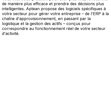
de manière plus efficace et prendre des décisions plus
intelligentes. Aptean propose des logiciels spécifiques à
votre secteur pour gérer votre entreprise – de l'ERP à la
chaîne d'approvisionnement, en passant par la
logistique et la gestion des actifs – conçus pour
correspondre au fonctionnement réel de votre secteur
d'activité.
Votre entreprise, connectée par l'IA
Nos solutions sont réunies au sein d'une plateforme
unique alimentée par l'IA – offrant à vos équipes des
données partagées, une meilleure visibilité et une
automatisation plus intelligente. Grâce aux outils d'IA
intégrés, aux informations en temps réel et aux
applications connectées, vous pouvez éliminer les silos,
simplifier la prise de décision et tirer davantage de valeur
de chaque partie de votre activité.
Explorer la plateforme IA