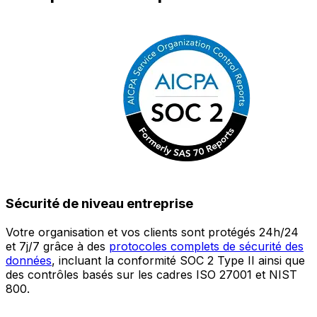
Sécurité de niveau entreprise
Votre organisation et vos clients sont protégés 24h/24
L
et 7j/7 grâce à des
protocoles complets de sécurité des
c
données
, incluant la conformité SOC 2 Type II ainsi que
é
des contrôles basés sur les cadres ISO 27001 et NIST
œ
800.
a
c