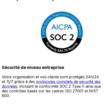
Sécurité de niveau entreprise
Votre organisation et vos clients sont protégés 24h/24
L
et 7j/7 grâce à des
protocoles complets de sécurité des
c
données
, incluant la conformité SOC 2 Type II ainsi que
é
des contrôles basés sur les cadres ISO 27001 et NIST
œ
800.
a
c