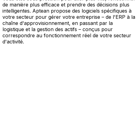
de manière plus efficace et prendre des décisions plus
intelligentes. Aptean propose des logiciels spécifiques à
votre secteur pour gérer votre entreprise – de l'ERP à la
chaîne d'approvisionnement, en passant par la
logistique et la gestion des actifs – conçus pour
correspondre au fonctionnement réel de votre secteur
d'activité.
Votre entreprise, connectée par l'IA
Nos solutions sont réunies au sein d'une plateforme
unique alimentée par l'IA – offrant à vos équipes des
données partagées, une meilleure visibilité et une
automatisation plus intelligente. Grâce aux outils d'IA
intégrés, aux informations en temps réel et aux
applications connectées, vous pouvez éliminer les silos,
simplifier la prise de décision et tirer davantage de valeur
de chaque partie de votre activité.
Explorer la plateforme IA