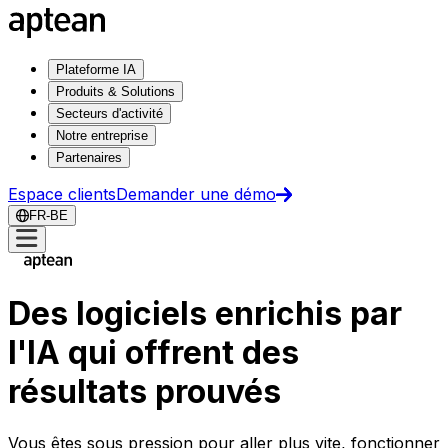
Plateforme IA
Produits & Solutions
Secteurs d'activité
Notre entreprise
Partenaires
Espace clients
Demander une démo
FR-BE
Des logiciels enrichis par
l'IA qui offrent des
résultats prouvés
Vous êtes sous pression pour aller plus vite, fonctionner