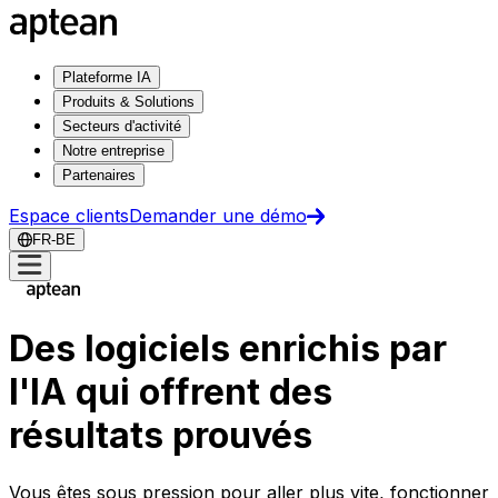
Plateforme IA
Produits & Solutions
Secteurs d'activité
Notre entreprise
Partenaires
Espace clients
Demander une démo
FR-BE
Des logiciels enrichis par
l'IA qui offrent des
résultats prouvés
Vous êtes sous pression pour aller plus vite, fonctionner