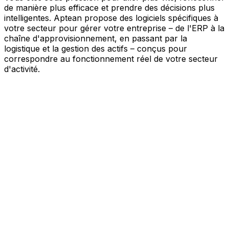
de manière plus efficace et prendre des décisions plus
intelligentes. Aptean propose des logiciels spécifiques à
votre secteur pour gérer votre entreprise – de l'ERP à la
chaîne d'approvisionnement, en passant par la
logistique et la gestion des actifs – conçus pour
correspondre au fonctionnement réel de votre secteur
d'activité.
Votre entreprise, connectée par l'IA
Nos solutions sont réunies au sein d'une plateforme
unique alimentée par l'IA – offrant à vos équipes des
données partagées, une meilleure visibilité et une
automatisation plus intelligente. Grâce aux outils d'IA
intégrés, aux informations en temps réel et aux
applications connectées, vous pouvez éliminer les silos,
simplifier la prise de décision et tirer davantage de valeur
de chaque partie de votre activité.
Explorer la plateforme IA