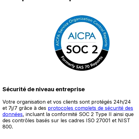
Sécurité de niveau entreprise
Votre organisation et vos clients sont protégés 24h/24
L
et 7j/7 grâce à des
protocoles complets de sécurité des
c
données
, incluant la conformité SOC 2 Type II ainsi que
é
des contrôles basés sur les cadres ISO 27001 et NIST
œ
800.
a
c