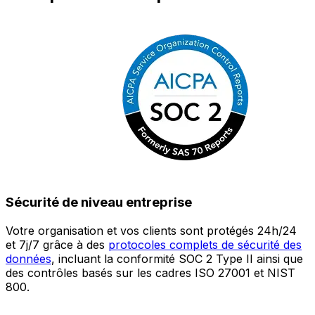
Sécurité de niveau entreprise
Votre organisation et vos clients sont protégés 24h/24
L
et 7j/7 grâce à des
protocoles complets de sécurité des
c
données
, incluant la conformité SOC 2 Type II ainsi que
é
des contrôles basés sur les cadres ISO 27001 et NIST
œ
800.
a
c