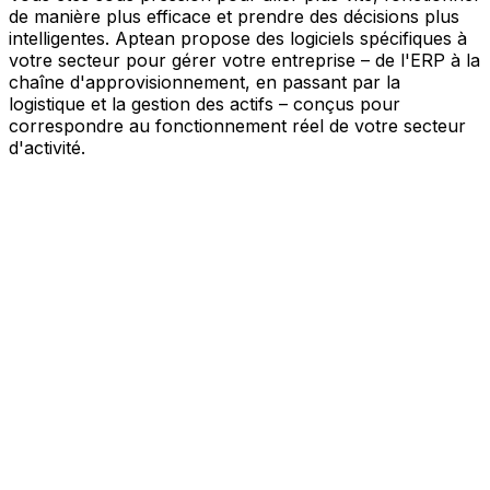
de manière plus efficace et prendre des décisions plus
intelligentes. Aptean propose des logiciels spécifiques à
votre secteur pour gérer votre entreprise – de l'ERP à la
chaîne d'approvisionnement, en passant par la
logistique et la gestion des actifs – conçus pour
correspondre au fonctionnement réel de votre secteur
d'activité.
Votre entreprise, connectée par l'IA
Nos solutions sont réunies au sein d'une plateforme
unique alimentée par l'IA – offrant à vos équipes des
données partagées, une meilleure visibilité et une
automatisation plus intelligente. Grâce aux outils d'IA
intégrés, aux informations en temps réel et aux
applications connectées, vous pouvez éliminer les silos,
simplifier la prise de décision et tirer davantage de valeur
de chaque partie de votre activité.
Explorer la plateforme IA