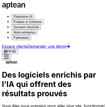
Plateforme IA
Produits & Solutions
Secteurs d'activité
Notre entreprise
Partenaires
Espace clients
Demander une démo
FR-BE
Des logiciels enrichis par
l'IA qui offrent des
résultats prouvés
Vous êtes sous pression pour aller plus vite, fonctionner