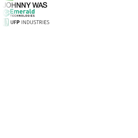
Pourquoi choisir Aptean ?
Qu'est-ce qui fait d'Aptean le bon choix en matière de log
Taux de satisfaction client
Installation sur site, assistance illimitée 24/7 et consei
Entreprises font confiance à Aptean
Partout dans le monde, nos clients choisissent Aptean pou