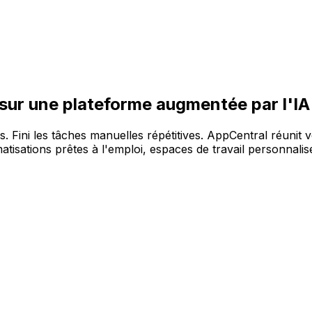
re large gamme de solutions, sur la plateforme AppCentral 
 sur une plateforme augmentée par l'IA
es. Fini les tâches manuelles répétitives. AppCentral réunit 
tisations prêtes à l'emploi, espaces de travail personnalisé