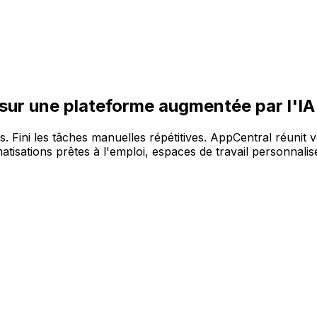
re large gamme de solutions, sur la plateforme AppCentral 
 sur une plateforme augmentée par l'IA
es. Fini les tâches manuelles répétitives. AppCentral réunit 
tisations prêtes à l'emploi, espaces de travail personnalisé