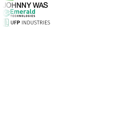
Pourquoi choisir Aptean ?
Qu'est-ce qui fait d'Aptean le bon choix en matière de log
Taux de satisfaction client
Installation sur site, assistance illimitée 24/7 et consei
Entreprises font confiance à Aptean
Partout dans le monde, nos clients choisissent Aptean pou