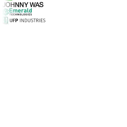
Pourquoi choisir Aptean ?
Qu'est-ce qui fait d'Aptean le bon choix en matière de log
Taux de satisfaction client
Installation sur site, assistance illimitée 24/7 et consei
Entreprises font confiance à Aptean
Partout dans le monde, nos clients choisissent Aptean pou