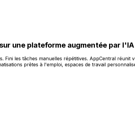
re large gamme de solutions, sur la plateforme AppCentral 
 sur une plateforme augmentée par l'IA
es. Fini les tâches manuelles répétitives. AppCentral réunit 
tisations prêtes à l'emploi, espaces de travail personnalisé