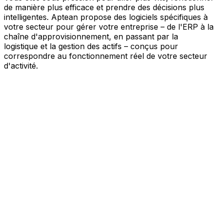
de manière plus efficace et prendre des décisions plus
intelligentes. Aptean propose des logiciels spécifiques à
votre secteur pour gérer votre entreprise – de l'ERP à la
chaîne d'approvisionnement, en passant par la
logistique et la gestion des actifs – conçus pour
correspondre au fonctionnement réel de votre secteur
d'activité.
Votre entreprise, connectée par l'IA
Nos solutions sont réunies au sein d'une plateforme
unique alimentée par l'IA – offrant à vos équipes des
données partagées, une meilleure visibilité et une
automatisation plus intelligente. Grâce aux outils d'IA
intégrés, aux informations en temps réel et aux
applications connectées, vous pouvez éliminer les silos,
simplifier la prise de décision et tirer davantage de valeur
de chaque partie de votre activité.
Explorer la plateforme IA