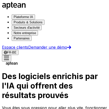
Plateforme IA
Produits & Solutions
Secteurs d'activité
Notre entreprise
Partenaires
Espace clients
Demander une démo
FR-BE
Des logiciels enrichis par
l'IA qui offrent des
résultats prouvés
Vous êtes sous pression pour aller plus vite, fonctionner