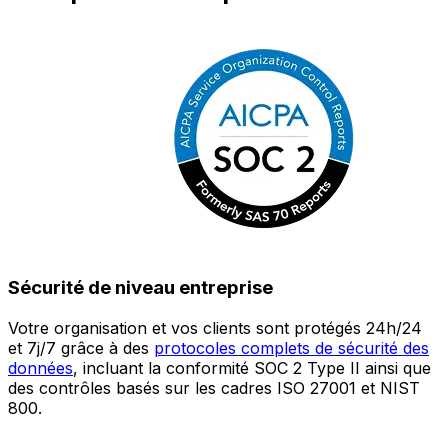
Sécurité de niveau entreprise
Votre organisation et vos clients sont protégés 24h/24
L
et 7j/7 grâce à des
protocoles complets de sécurité des
c
données
, incluant la conformité SOC 2 Type II ainsi que
é
des contrôles basés sur les cadres ISO 27001 et NIST
œ
800.
a
c