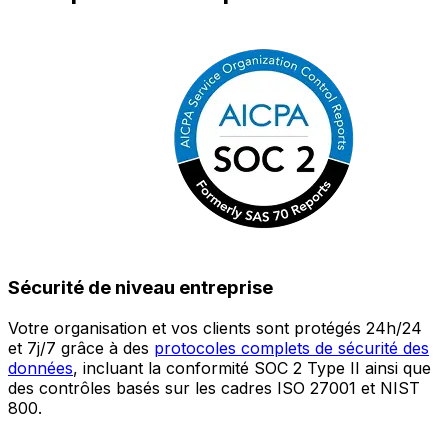
Sécurité de niveau entreprise
Votre organisation et vos clients sont protégés 24h/24
L
et 7j/7 grâce à des
protocoles complets de sécurité des
c
données
, incluant la conformité SOC 2 Type II ainsi que
é
des contrôles basés sur les cadres ISO 27001 et NIST
œ
800.
a
c