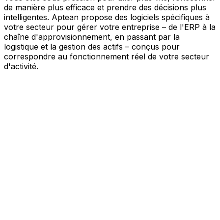
de manière plus efficace et prendre des décisions plus
intelligentes. Aptean propose des logiciels spécifiques à
votre secteur pour gérer votre entreprise – de l'ERP à la
chaîne d'approvisionnement, en passant par la
logistique et la gestion des actifs – conçus pour
correspondre au fonctionnement réel de votre secteur
d'activité.
Votre entreprise, connectée par l'IA
Nos solutions sont réunies au sein d'une plateforme
unique alimentée par l'IA – offrant à vos équipes des
données partagées, une meilleure visibilité et une
automatisation plus intelligente. Grâce aux outils d'IA
intégrés, aux informations en temps réel et aux
applications connectées, vous pouvez éliminer les silos,
simplifier la prise de décision et tirer davantage de valeur
de chaque partie de votre activité.
Explorer la plateforme IA