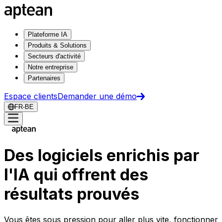
Plateforme IA
Produits & Solutions
Secteurs d'activité
Notre entreprise
Partenaires
Espace clients
Demander une démo
FR-BE
Des logiciels enrichis par
l'IA qui offrent des
résultats prouvés
Vous êtes sous pression pour aller plus vite, fonctionner