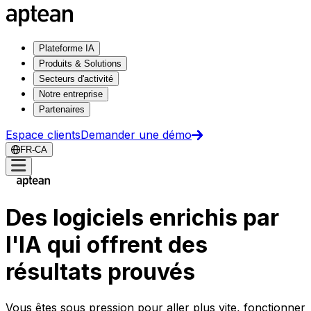
Plateforme IA
Produits & Solutions
Secteurs d'activité
Notre entreprise
Partenaires
Espace clients
Demander une démo
FR-CA
Des logiciels enrichis par
l'IA qui offrent des
résultats prouvés
Vous êtes sous pression pour aller plus vite, fonctionner