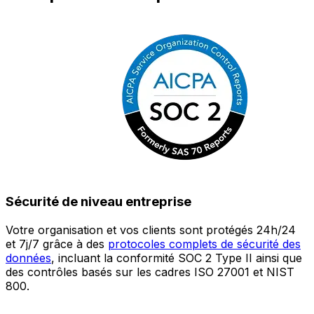
Sécurité de niveau entreprise
Votre organisation et vos clients sont protégés 24h/24
L
et 7j/7 grâce à des
protocoles complets de sécurité des
c
données
, incluant la conformité SOC 2 Type II ainsi que
é
des contrôles basés sur les cadres ISO 27001 et NIST
œ
800.
a
c