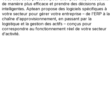
de manière plus efficace et prendre des décisions plus
intelligentes. Aptean propose des logiciels spécifiques à
votre secteur pour gérer votre entreprise – de l'ERP à la
chaîne d'approvisionnement, en passant par la
logistique et la gestion des actifs – conçus pour
correspondre au fonctionnement réel de votre secteur
d'activité.
Votre entreprise, connectée par l'IA
Nos solutions sont réunies au sein d'une plateforme
unique alimentée par l'IA – offrant à vos équipes des
données partagées, une meilleure visibilité et une
automatisation plus intelligente. Grâce aux outils d'IA
intégrés, aux informations en temps réel et aux
applications connectées, vous pouvez éliminer les silos,
simplifier la prise de décision et tirer davantage de valeur
de chaque partie de votre activité.
Explorer la plateforme IA