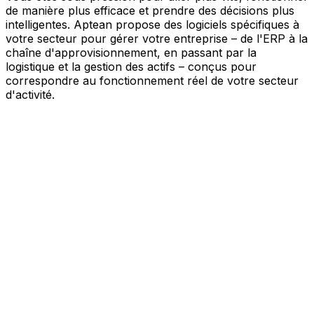
de manière plus efficace et prendre des décisions plus
intelligentes. Aptean propose des logiciels spécifiques à
votre secteur pour gérer votre entreprise – de l'ERP à la
chaîne d'approvisionnement, en passant par la
logistique et la gestion des actifs – conçus pour
correspondre au fonctionnement réel de votre secteur
d'activité.
Votre entreprise, connectée par l'IA
Nos solutions sont réunies au sein d'une plateforme
unique alimentée par l'IA – offrant à vos équipes des
données partagées, une meilleure visibilité et une
automatisation plus intelligente. Grâce aux outils d'IA
intégrés, aux informations en temps réel et aux
applications connectées, vous pouvez éliminer les silos,
simplifier la prise de décision et tirer davantage de valeur
de chaque partie de votre activité.
Explorer la plateforme IA