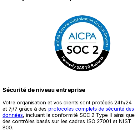
Sécurité de niveau entreprise
Votre organisation et vos clients sont protégés 24h/24
L
et 7j/7 grâce à des
protocoles complets de sécurité des
c
données
, incluant la conformité SOC 2 Type II ainsi que
é
des contrôles basés sur les cadres ISO 27001 et NIST
œ
800.
a
c