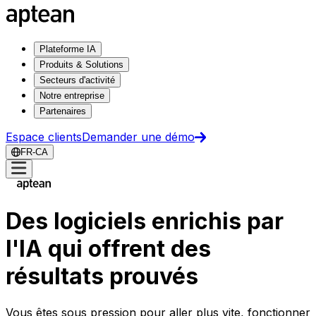
Plateforme IA
Produits & Solutions
Secteurs d'activité
Notre entreprise
Partenaires
Espace clients
Demander une démo
FR-CA
Des logiciels enrichis par
l'IA qui offrent des
résultats prouvés
Vous êtes sous pression pour aller plus vite, fonctionner