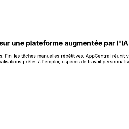
re large gamme de solutions, sur la plateforme AppCentral 
 sur une plateforme augmentée par l'IA
es. Fini les tâches manuelles répétitives. AppCentral réunit 
tisations prêtes à l'emploi, espaces de travail personnalisé