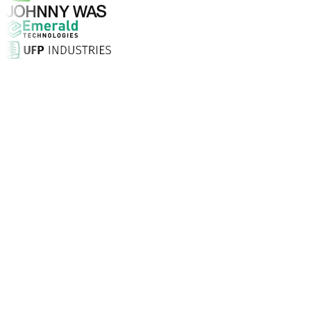
Pourquoi choisir Aptean ?
Qu'est-ce qui fait d'Aptean le bon choix en matière de log
Taux de satisfaction client
Installation sur site, assistance illimitée 24/7 et consei
Entreprises font confiance à Aptean
Partout dans le monde, nos clients choisissent Aptean pou