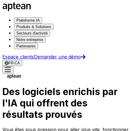
Plateforme IA
Produits & Solutions
Secteurs d'activité
Notre entreprise
Partenaires
Espace clients
Demander une démo
FR-CA
Des logiciels enrichis par
l'IA qui offrent des
résultats prouvés
Vous êtes sous pression pour aller plus vite, fonctionner