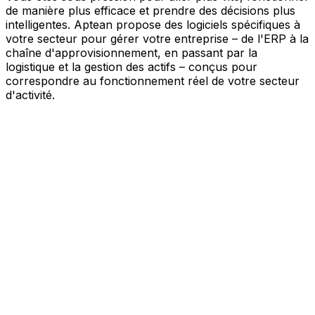
de manière plus efficace et prendre des décisions plus
intelligentes. Aptean propose des logiciels spécifiques à
votre secteur pour gérer votre entreprise – de l'ERP à la
chaîne d'approvisionnement, en passant par la
logistique et la gestion des actifs – conçus pour
correspondre au fonctionnement réel de votre secteur
d'activité.
Votre entreprise, connectée par l'IA
Nos solutions sont réunies au sein d'une plateforme
unique alimentée par l'IA – offrant à vos équipes des
données partagées, une meilleure visibilité et une
automatisation plus intelligente. Grâce aux outils d'IA
intégrés, aux informations en temps réel et aux
applications connectées, vous pouvez éliminer les silos,
simplifier la prise de décision et tirer davantage de valeur
de chaque partie de votre activité.
Explorer la plateforme IA