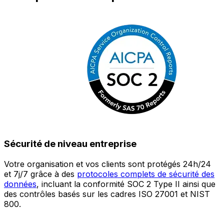
Sécurité de niveau entreprise
Votre organisation et vos clients sont protégés 24h/24
L
et 7j/7 grâce à des
protocoles complets de sécurité des
c
données
, incluant la conformité SOC 2 Type II ainsi que
é
des contrôles basés sur les cadres ISO 27001 et NIST
œ
800.
a
c