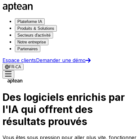
Plateforme IA
Produits & Solutions
Secteurs d'activité
Notre entreprise
Partenaires
Espace clients
Demander une démo
FR-CA
Des logiciels enrichis par
l'IA qui offrent des
résultats prouvés
Vous êtes sous pression pour aller plus vite, fonctionner