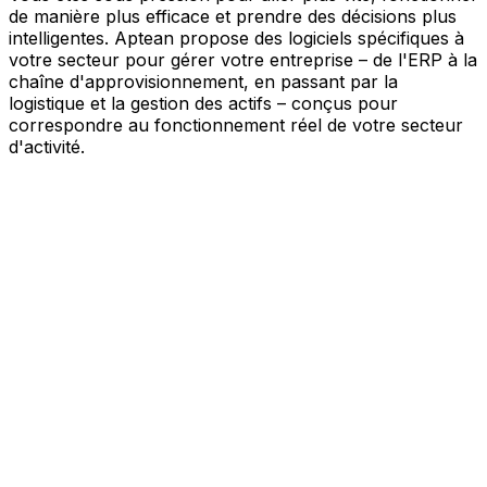
de manière plus efficace et prendre des décisions plus
intelligentes. Aptean propose des logiciels spécifiques à
votre secteur pour gérer votre entreprise – de l'ERP à la
chaîne d'approvisionnement, en passant par la
logistique et la gestion des actifs – conçus pour
correspondre au fonctionnement réel de votre secteur
d'activité.
Votre entreprise, connectée par l'IA
Nos solutions sont réunies au sein d'une plateforme
unique alimentée par l'IA – offrant à vos équipes des
données partagées, une meilleure visibilité et une
automatisation plus intelligente. Grâce aux outils d'IA
intégrés, aux informations en temps réel et aux
applications connectées, vous pouvez éliminer les silos,
simplifier la prise de décision et tirer davantage de valeur
de chaque partie de votre activité.
Explorer la plateforme IA