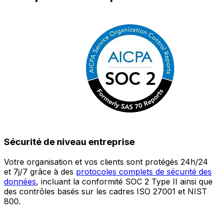
Sécurité de niveau entreprise
Votre organisation et vos clients sont protégés 24h/24
L
et 7j/7 grâce à des
protocoles complets de sécurité des
c
données
, incluant la conformité SOC 2 Type II ainsi que
é
des contrôles basés sur les cadres ISO 27001 et NIST
œ
800.
a
c