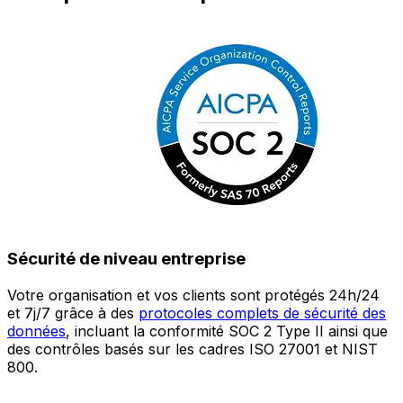
Sécurité de niveau entreprise
Votre organisation et vos clients sont protégés 24h/24
L
et 7j/7 grâce à des
protocoles complets de sécurité des
c
données
, incluant la conformité SOC 2 Type II ainsi que
é
des contrôles basés sur les cadres ISO 27001 et NIST
œ
800.
a
c