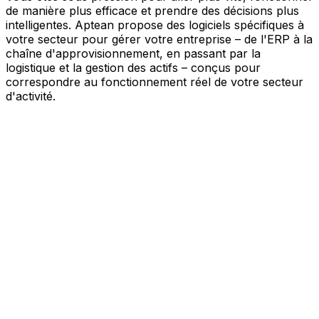
de manière plus efficace et prendre des décisions plus
intelligentes. Aptean propose des logiciels spécifiques à
votre secteur pour gérer votre entreprise – de l'ERP à la
chaîne d'approvisionnement, en passant par la
logistique et la gestion des actifs – conçus pour
correspondre au fonctionnement réel de votre secteur
d'activité.
Votre entreprise, connectée par l'IA
Nos solutions sont réunies au sein d'une plateforme
unique alimentée par l'IA – offrant à vos équipes des
données partagées, une meilleure visibilité et une
automatisation plus intelligente. Grâce aux outils d'IA
intégrés, aux informations en temps réel et aux
applications connectées, vous pouvez éliminer les silos,
simplifier la prise de décision et tirer davantage de valeur
de chaque partie de votre activité.
Explorer la plateforme IA