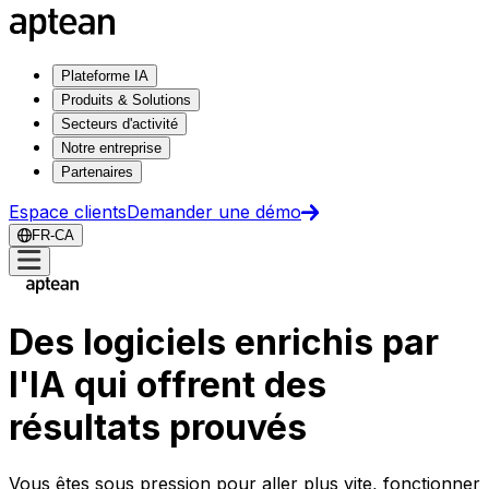
Plateforme IA
Produits & Solutions
Secteurs d'activité
Notre entreprise
Partenaires
Espace clients
Demander une démo
FR-CA
Des logiciels enrichis par
l'IA qui offrent des
résultats prouvés
Vous êtes sous pression pour aller plus vite, fonctionner