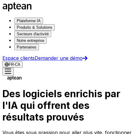
Plateforme IA
Produits & Solutions
Secteurs d'activité
Notre entreprise
Partenaires
Espace clients
Demander une démo
FR-CA
Des logiciels enrichis par
l'IA qui offrent des
résultats prouvés
Vous êtes sous pression pour aller plus vite, fonctionner