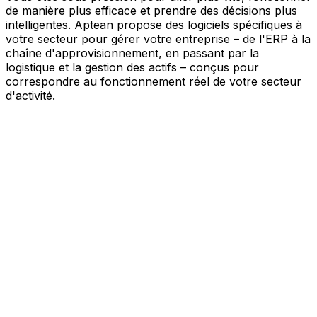
de manière plus efficace et prendre des décisions plus
intelligentes. Aptean propose des logiciels spécifiques à
votre secteur pour gérer votre entreprise – de l'ERP à la
chaîne d'approvisionnement, en passant par la
logistique et la gestion des actifs – conçus pour
correspondre au fonctionnement réel de votre secteur
d'activité.
Votre entreprise, connectée par l'IA
Nos solutions sont réunies au sein d'une plateforme
unique alimentée par l'IA – offrant à vos équipes des
données partagées, une meilleure visibilité et une
automatisation plus intelligente. Grâce aux outils d'IA
intégrés, aux informations en temps réel et aux
applications connectées, vous pouvez éliminer les silos,
simplifier la prise de décision et tirer davantage de valeur
de chaque partie de votre activité.
Explorer la plateforme IA