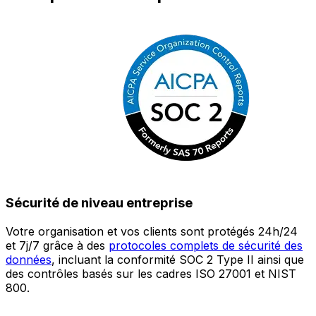
Sécurité de niveau entreprise
Votre organisation et vos clients sont protégés 24h/24
L
et 7j/7 grâce à des
protocoles complets de sécurité des
c
données
, incluant la conformité SOC 2 Type II ainsi que
é
des contrôles basés sur les cadres ISO 27001 et NIST
œ
800.
a
c