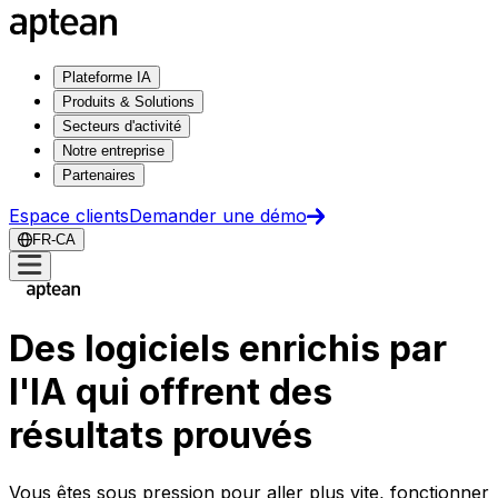
Plateforme IA
Produits & Solutions
Secteurs d'activité
Notre entreprise
Partenaires
Espace clients
Demander une démo
FR-CA
Des logiciels enrichis par
l'IA qui offrent des
résultats prouvés
Vous êtes sous pression pour aller plus vite, fonctionner