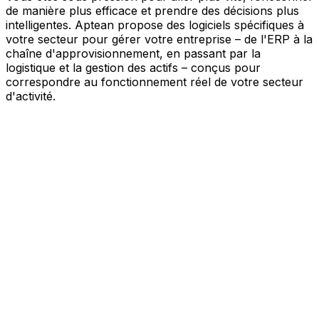
de manière plus efficace et prendre des décisions plus
intelligentes. Aptean propose des logiciels spécifiques à
votre secteur pour gérer votre entreprise – de l'ERP à la
chaîne d'approvisionnement, en passant par la
logistique et la gestion des actifs – conçus pour
correspondre au fonctionnement réel de votre secteur
d'activité.
Votre entreprise, connectée par l'IA
Nos solutions sont réunies au sein d'une plateforme
unique alimentée par l'IA – offrant à vos équipes des
données partagées, une meilleure visibilité et une
automatisation plus intelligente. Grâce aux outils d'IA
intégrés, aux informations en temps réel et aux
applications connectées, vous pouvez éliminer les silos,
simplifier la prise de décision et tirer davantage de valeur
de chaque partie de votre activité.
Explorer la plateforme IA