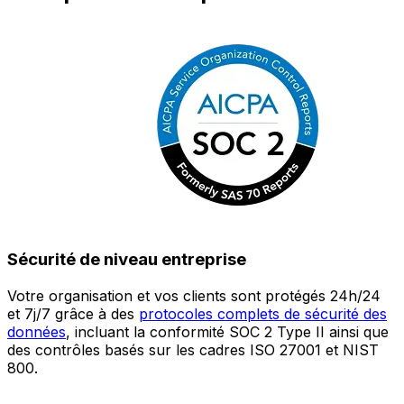
Sécurité de niveau entreprise
Votre organisation et vos clients sont protégés 24h/24
L
et 7j/7 grâce à des
protocoles complets de sécurité des
c
données
, incluant la conformité SOC 2 Type II ainsi que
é
des contrôles basés sur les cadres ISO 27001 et NIST
œ
800.
a
c