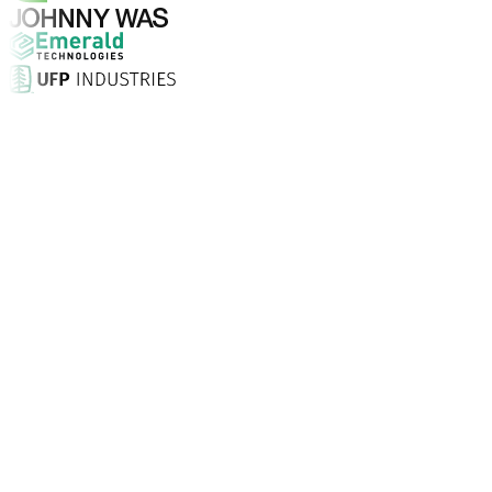
Pourquoi choisir Aptean ?
Qu'est-ce qui fait d'Aptean le bon choix en matière de log
Taux de satisfaction client
Installation sur site, assistance illimitée 24/7 et consei
Entreprises font confiance à Aptean
Partout dans le monde, nos clients choisissent Aptean pou