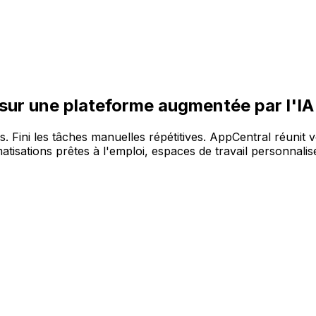
re large gamme de solutions, sur la plateforme AppCentral 
 sur une plateforme augmentée par l'IA
es. Fini les tâches manuelles répétitives. AppCentral réunit 
tisations prêtes à l'emploi, espaces de travail personnalisé