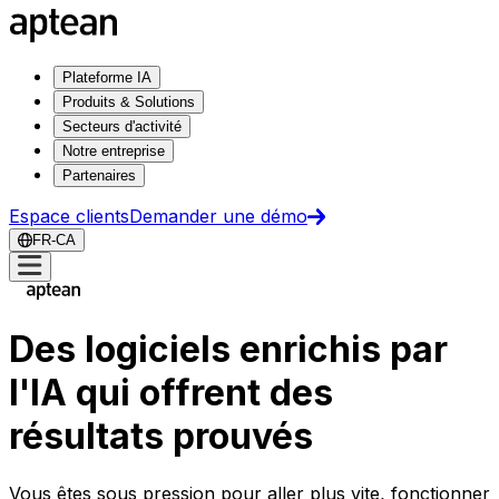
Plateforme IA
Produits & Solutions
Secteurs d'activité
Notre entreprise
Partenaires
Espace clients
Demander une démo
FR-CA
Des logiciels enrichis par
l'IA qui offrent des
résultats prouvés
Vous êtes sous pression pour aller plus vite, fonctionner