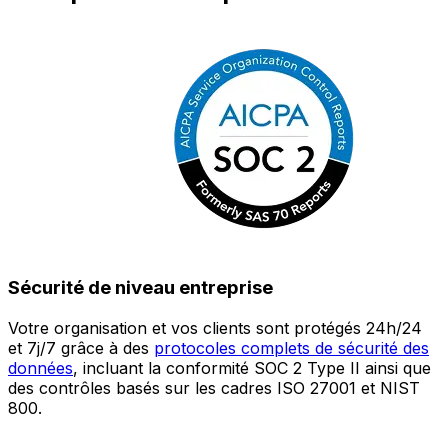
Sécurité de niveau entreprise
Votre organisation et vos clients sont protégés 24h/24
L
et 7j/7 grâce à des
protocoles complets de sécurité des
c
données
, incluant la conformité SOC 2 Type II ainsi que
é
des contrôles basés sur les cadres ISO 27001 et NIST
œ
800.
a
c