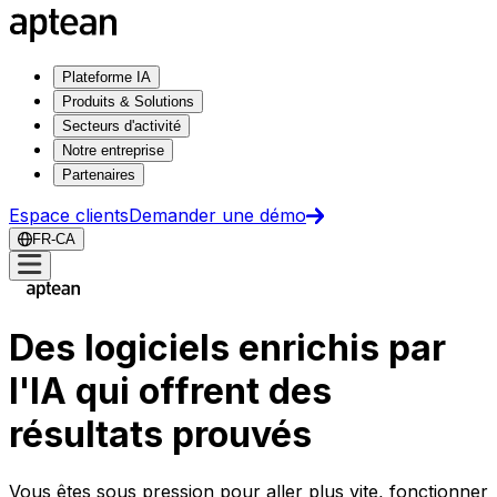
Plateforme IA
Produits & Solutions
Secteurs d'activité
Notre entreprise
Partenaires
Espace clients
Demander une démo
FR-CA
Des logiciels enrichis par
l'IA qui offrent des
résultats prouvés
Vous êtes sous pression pour aller plus vite, fonctionner