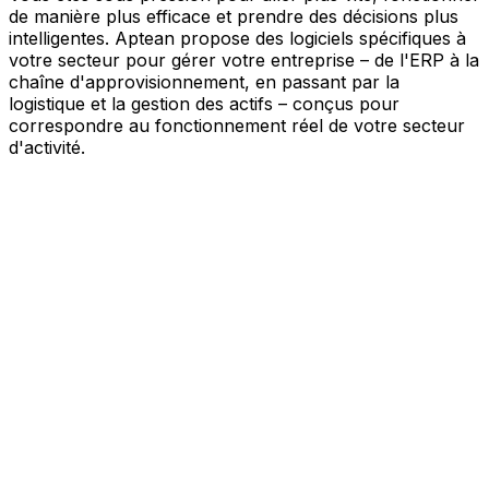
de manière plus efficace et prendre des décisions plus
intelligentes. Aptean propose des logiciels spécifiques à
votre secteur pour gérer votre entreprise – de l'ERP à la
chaîne d'approvisionnement, en passant par la
logistique et la gestion des actifs – conçus pour
correspondre au fonctionnement réel de votre secteur
d'activité.
Votre entreprise, connectée par l'IA
Nos solutions sont réunies au sein d'une plateforme
unique alimentée par l'IA – offrant à vos équipes des
données partagées, une meilleure visibilité et une
automatisation plus intelligente. Grâce aux outils d'IA
intégrés, aux informations en temps réel et aux
applications connectées, vous pouvez éliminer les silos,
simplifier la prise de décision et tirer davantage de valeur
de chaque partie de votre activité.
Explorer la plateforme IA