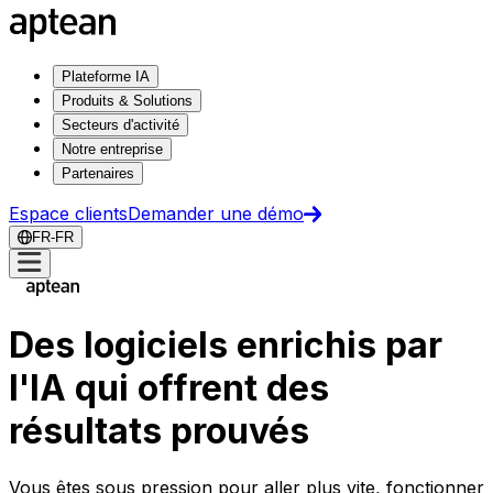
Plateforme IA
Produits & Solutions
Secteurs d'activité
Notre entreprise
Partenaires
Espace clients
Demander une démo
FR-FR
Des logiciels enrichis par
l'IA qui offrent des
résultats prouvés
Vous êtes sous pression pour aller plus vite, fonctionner