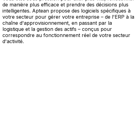
de manière plus efficace et prendre des décisions plus
intelligentes. Aptean propose des logiciels spécifiques à
votre secteur pour gérer votre entreprise – de l'ERP à la
chaîne d'approvisionnement, en passant par la
logistique et la gestion des actifs – conçus pour
correspondre au fonctionnement réel de votre secteur
d'activité.
Votre entreprise, connectée par l'IA
Nos solutions sont réunies au sein d'une plateforme
unique alimentée par l'IA – offrant à vos équipes des
données partagées, une meilleure visibilité et une
automatisation plus intelligente. Grâce aux outils d'IA
intégrés, aux informations en temps réel et aux
applications connectées, vous pouvez éliminer les silos,
simplifier la prise de décision et tirer davantage de valeur
de chaque partie de votre activité.
Explorer la plateforme IA