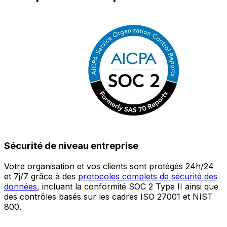
Sécurité de niveau entreprise
Votre organisation et vos clients sont protégés 24h/24
L
et 7j/7 grâce à des
protocoles complets de sécurité des
c
données
, incluant la conformité SOC 2 Type II ainsi que
é
des contrôles basés sur les cadres ISO 27001 et NIST
œ
800.
a
c