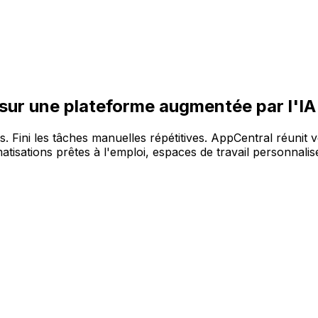
re large gamme de solutions, sur la plateforme AppCentral 
 sur une plateforme augmentée par l'IA
es. Fini les tâches manuelles répétitives. AppCentral réunit 
tisations prêtes à l'emploi, espaces de travail personnalisé