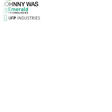
Pourquoi choisir Aptean ?
Qu'est-ce qui fait d'Aptean le bon choix en matière de log
Taux de satisfaction client
Installation sur site, assistance illimitée 24/7 et consei
Entreprises font confiance à Aptean
Partout dans le monde, nos clients choisissent Aptean pou