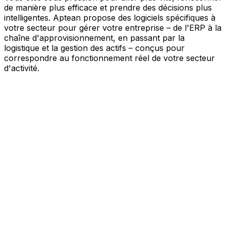
de manière plus efficace et prendre des décisions plus
intelligentes. Aptean propose des logiciels spécifiques à
votre secteur pour gérer votre entreprise – de l'ERP à la
chaîne d'approvisionnement, en passant par la
logistique et la gestion des actifs – conçus pour
correspondre au fonctionnement réel de votre secteur
d'activité.
Votre entreprise, connectée par l'IA
Nos solutions sont réunies au sein d'une plateforme
unique alimentée par l'IA – offrant à vos équipes des
données partagées, une meilleure visibilité et une
automatisation plus intelligente. Grâce aux outils d'IA
intégrés, aux informations en temps réel et aux
applications connectées, vous pouvez éliminer les silos,
simplifier la prise de décision et tirer davantage de valeur
de chaque partie de votre activité.
Explorer la plateforme IA