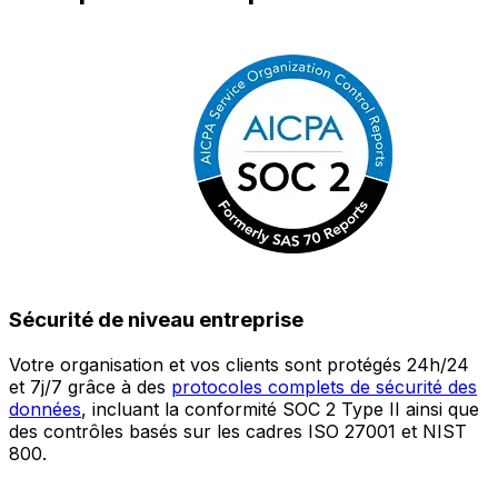
Sécurité de niveau entreprise
Votre organisation et vos clients sont protégés 24h/24
L
et 7j/7 grâce à des
protocoles complets de sécurité des
c
données
, incluant la conformité SOC 2 Type II ainsi que
é
des contrôles basés sur les cadres ISO 27001 et NIST
œ
800.
a
c