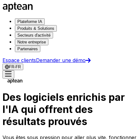
Plateforme IA
Produits & Solutions
Secteurs d'activité
Notre entreprise
Partenaires
Espace clients
Demander une démo
FR-FR
Des logiciels enrichis par
l'IA qui offrent des
résultats prouvés
Vous êtes sous pression pour aller plus vite, fonctionner