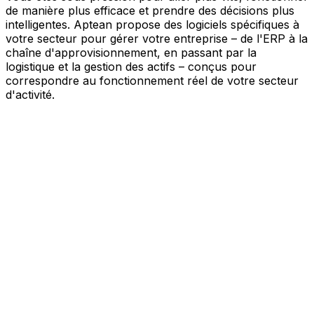
de manière plus efficace et prendre des décisions plus
intelligentes. Aptean propose des logiciels spécifiques à
votre secteur pour gérer votre entreprise – de l'ERP à la
chaîne d'approvisionnement, en passant par la
logistique et la gestion des actifs – conçus pour
correspondre au fonctionnement réel de votre secteur
d'activité.
Votre entreprise, connectée par l'IA
Nos solutions sont réunies au sein d'une plateforme
unique alimentée par l'IA – offrant à vos équipes des
données partagées, une meilleure visibilité et une
automatisation plus intelligente. Grâce aux outils d'IA
intégrés, aux informations en temps réel et aux
applications connectées, vous pouvez éliminer les silos,
simplifier la prise de décision et tirer davantage de valeur
de chaque partie de votre activité.
Explorer la plateforme IA