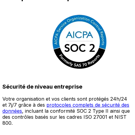
Sécurité de niveau entreprise
Votre organisation et vos clients sont protégés 24h/24
L
et 7j/7 grâce à des
protocoles complets de sécurité des
c
données
, incluant la conformité SOC 2 Type II ainsi que
é
des contrôles basés sur les cadres ISO 27001 et NIST
œ
800.
a
c