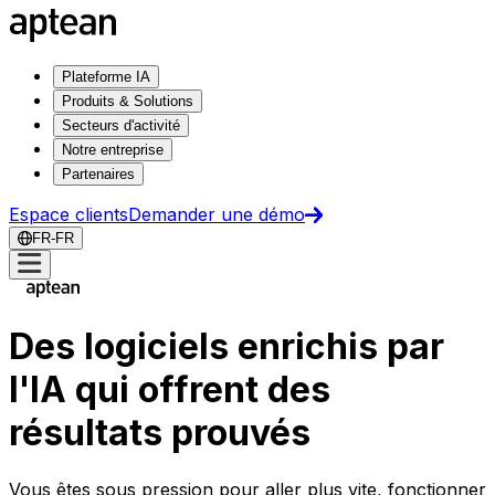
Plateforme IA
Produits & Solutions
Secteurs d'activité
Notre entreprise
Partenaires
Espace clients
Demander une démo
FR-FR
Des logiciels enrichis par
l'IA qui offrent des
résultats prouvés
Vous êtes sous pression pour aller plus vite, fonctionner