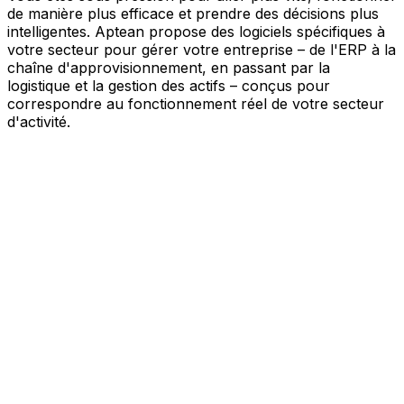
de manière plus efficace et prendre des décisions plus
intelligentes. Aptean propose des logiciels spécifiques à
votre secteur pour gérer votre entreprise – de l'ERP à la
chaîne d'approvisionnement, en passant par la
logistique et la gestion des actifs – conçus pour
correspondre au fonctionnement réel de votre secteur
d'activité.
Votre entreprise, connectée par l'IA
Nos solutions sont réunies au sein d'une plateforme
unique alimentée par l'IA – offrant à vos équipes des
données partagées, une meilleure visibilité et une
automatisation plus intelligente. Grâce aux outils d'IA
intégrés, aux informations en temps réel et aux
applications connectées, vous pouvez éliminer les silos,
simplifier la prise de décision et tirer davantage de valeur
de chaque partie de votre activité.
Explorer la plateforme IA