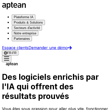
Plateforme IA
Produits & Solutions
Secteurs d'activité
Notre entreprise
Partenaires
Espace clients
Demander une démo
FR-FR
Des logiciels enrichis par
l'IA qui offrent des
résultats prouvés
Vous êtes sous pression pour aller plus vite, fonctionner