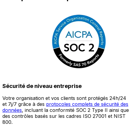
Sécurité de niveau entreprise
Votre organisation et vos clients sont protégés 24h/24
L
et 7j/7 grâce à des
protocoles complets de sécurité des
c
données
, incluant la conformité SOC 2 Type II ainsi que
é
des contrôles basés sur les cadres ISO 27001 et NIST
œ
800.
a
c