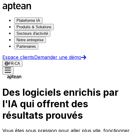
Plateforme IA
Produits & Solutions
Secteurs d'activité
Notre entreprise
Partenaires
Espace clients
Demander une démo
FR-CA
Des logiciels enrichis par
l'IA qui offrent des
résultats prouvés
Vous êtes sous pression pour aller plus vite, fonctionner