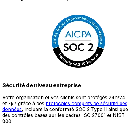
Sécurité de niveau entreprise
Votre organisation et vos clients sont protégés 24h/24
L
et 7j/7 grâce à des
protocoles complets de sécurité des
c
données
, incluant la conformité SOC 2 Type II ainsi que
é
des contrôles basés sur les cadres ISO 27001 et NIST
œ
800.
a
c