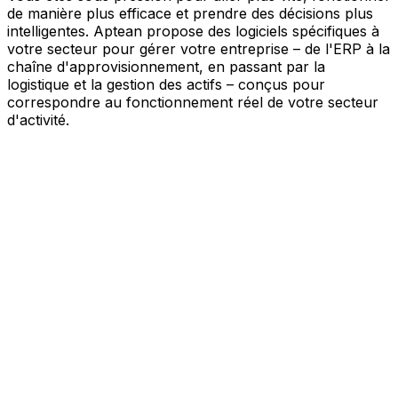
de manière plus efficace et prendre des décisions plus
intelligentes. Aptean propose des logiciels spécifiques à
votre secteur pour gérer votre entreprise – de l'ERP à la
chaîne d'approvisionnement, en passant par la
logistique et la gestion des actifs – conçus pour
correspondre au fonctionnement réel de votre secteur
d'activité.
Votre entreprise, connectée par l'IA
Nos solutions sont réunies au sein d'une plateforme
unique alimentée par l'IA – offrant à vos équipes des
données partagées, une meilleure visibilité et une
automatisation plus intelligente. Grâce aux outils d'IA
intégrés, aux informations en temps réel et aux
applications connectées, vous pouvez éliminer les silos,
simplifier la prise de décision et tirer davantage de valeur
de chaque partie de votre activité.
Explorer la plateforme IA