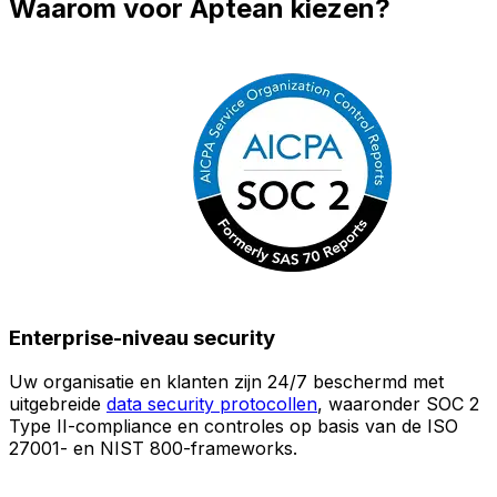
Waarom voor Aptean kiezen?
Enterprise-niveau security
Uw organisatie en klanten zijn 24/7 beschermd met
O
uitgebreide
data security protocollen
, waaronder SOC 2
Type II-compliance en controles op basis van de ISO
n
27001- en NIST 800-frameworks.
i
(
v