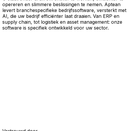
opereren en slimmere beslissingen te nemen. Aptean
levert branchespecifieke bedrijfssoftware, versterkt met
AI, die uw bedrijf efficiënter laat draaien. Van ERP en
supply chain, tot logistiek en asset management: onze
software is specifiek ontwikkeld voor uw sector.
Uw bedrijf, verbonden door AI
Onze oplossingen zijn samengebracht in één
verbonden, AI-powered platform, waardoor uw teams
gedeelde data, meer inzicht en slimmere automatisering
krijgen. Met ingebouwde AI-tools, realtime inzichten en
naadloze connectiviteit tussen applicaties kunt u silo's
opheffen, besluitvorming stroomlijnen en meer waarde
halen uit elk onderdeel van uw bedrijfsvoering.
Ontdek het AI-platform
Ontwikkeld voor uw industrie