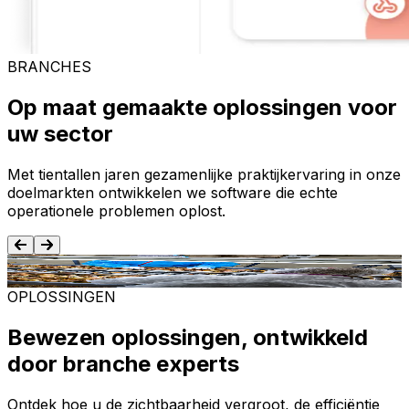
BRANCHES
Op maat gemaakte oplossingen voor
uw sector
Met tientallen jaren gezamenlijke praktijkervaring in onze
doelmarkten ontwikkelen we software die echte
operationele problemen oplost.
Voedsel en dranken
T
OPLOSSINGEN
Bewezen oplossingen, ontwikkeld
door branche experts
Ontdek hoe u de zichtbaarheid vergroot, de efficiëntie