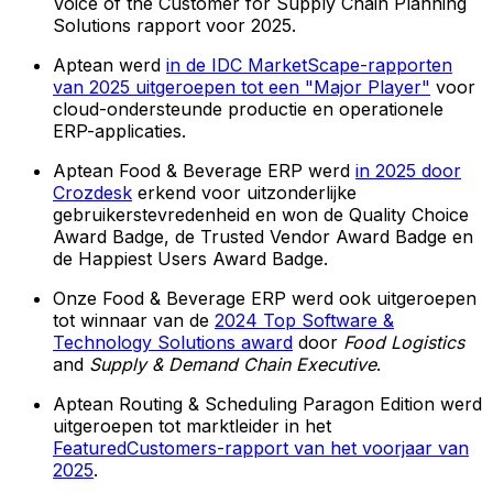
Voice of the Customer for Supply Chain Planning
Solutions rapport voor 2025.
Aptean werd
in de IDC MarketScape-rapporten
van 2025 uitgeroepen tot een "Major Player"
voor
cloud-ondersteunde productie en operationele
ERP-applicaties.
Aptean Food & Beverage ERP werd
in 2025 door
Crozdesk
erkend voor uitzonderlijke
gebruikerstevredenheid en won de Quality Choice
Award Badge, de Trusted Vendor Award Badge en
de Happiest Users Award Badge.
Onze Food & Beverage ERP werd ook uitgeroepen
tot winnaar van de
2024 Top Software &
Technology Solutions award
door
Food Logistics
and
Supply & Demand Chain Executive
.
Aptean Routing & Scheduling Paragon Edition werd
uitgeroepen tot marktleider in het
FeaturedCustomers-rapport van het voorjaar van
2025
.