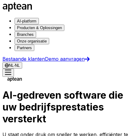
AI-platform
Producten & Oplossingen
Branches
Onze organisatie
Partners
Bestaande klanten
Demo aanvragen
NL-NL
AI-gedreven software die
uw bedrijfsprestaties
versterkt
U staat onder druk om sneller te werken, efficiënter te