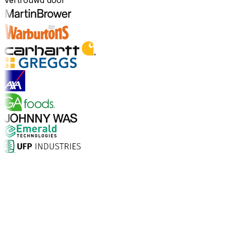
Vertrouwd door
Ontdek sectoren
Waarom kiezen voor Aptean?
Wat maakt Aptean de juiste keuze voor AI-gedreven
bedrijfssoftware? De cijfers spreken voor zich.