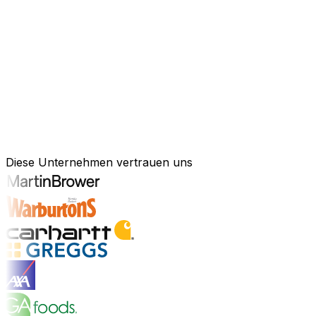
KI-gestützte Software für Ihre messb
Schneller agieren, effizienter arbeiten und kluge Entsch
Kraft künstlicher Intelligenz, um Ihren gesamten Geschä
Anlagenmanagement, unsere Software ist exakt auf Ihre 
Branchenlösungen erkunden
Bewährte Unternehmenssoftware für 
Diese Unternehmen vertrauen uns
Branchenlösungen entdecken