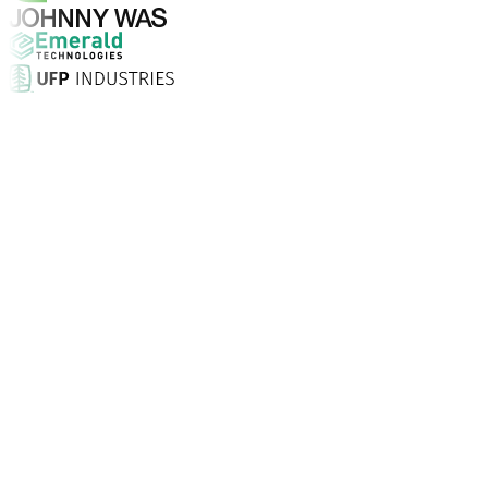
Warum Aptean?
Warum ist Aptean die richtige Wahl für KI-gestützte Un
Kundenzufriedenheit
Mit persönlicher Einrichtung vor Ort, unbegrenztem Supp
Unternehmen vertrauen Aptean
Kunden weltweit setzen auf Aptean, weil unsere passgenau