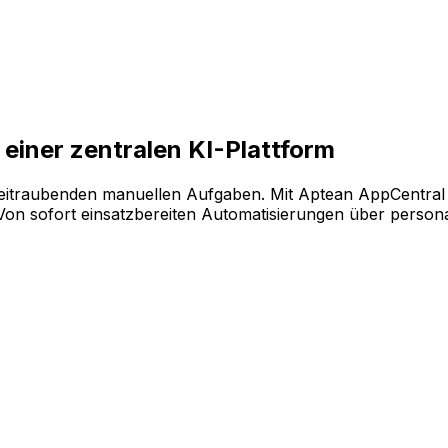
ende Softwarekonfiguration auf der KI-gestützten Plattfo
einer zentralen KI-Plattform
eitraubenden manuellen Aufgaben. Mit Aptean AppCentral 
 sofort einsatzbereiten Automatisierungen über personalis