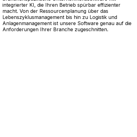
integrierter KI, die Ihren Betrieb spürbar effizienter
macht. Von der Ressourcenplanung über das
Lebenszyklusmanagement bis hin zu Logistik und
Anlagenmanagement ist unsere Software genau auf die
Anforderungen Ihrer Branche zugeschnitten.
KI-gestützte Software für Ihre
messbaren Erfolge
Schneller agieren, effizienter arbeiten und kluge
Entscheidungen treffen. Genau dabei unterstützt Sie
Aptean. Unsere branchenspezifische
Unternehmenssoftware nutzt die Kraft künstlicher
Intelligenz, um Ihren gesamten Geschäftsbetrieb auf
Effizienz zu trimmen. Ob Ressourcenplanung,
Lebenszyklusmanagement, Logistik oder
Anlagenmanagement, unsere Software ist exakt auf Ihre
Bedürfnisse zugeschnitten.
Branchenlösungen erkunden