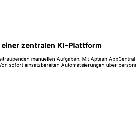
ende Softwarekonfiguration auf der KI-gestützten Plattfo
einer zentralen KI-Plattform
eitraubenden manuellen Aufgaben. Mit Aptean AppCentral 
 sofort einsatzbereiten Automatisierungen über personalis