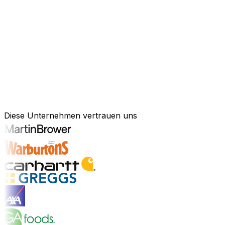
KI-gestützte Software für Ihre messb
Schneller agieren, effizienter arbeiten und kluge Entsch
Kraft künstlicher Intelligenz, um Ihren gesamten Geschä
Anlagenmanagement, unsere Software ist exakt auf Ihre 
Branchenlösungen erkunden
Bewährte Unternehmenssoftware für 
Diese Unternehmen vertrauen uns
Branchenlösungen entdecken