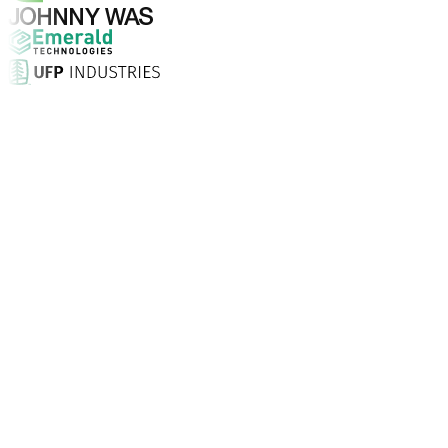
Warum Aptean?
Warum ist Aptean die richtige Wahl für KI-gestützte Un
Kundenzufriedenheit
Mit persönlicher Einrichtung vor Ort, unbegrenztem Supp
Unternehmen vertrauen Aptean
Kunden weltweit setzen auf Aptean, weil unsere passgenau