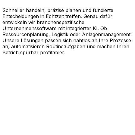
Schneller handeln, präzise planen und fundierte
Entscheidungen in Echtzeit treffen. Genau dafür
entwickeln wir branchenspezifische
Unternehmenssoftware mit integrierter KI. Ob
Ressourcenplanung, Logistik oder Anlagenmanagement:
Unsere Lösungen passen sich nahtlos an Ihre Prozesse
an, automatisieren Routineaufgaben und machen Ihren
Betrieb spürbar profitabler.
KI-gestützte Software für Ihre
messbaren Erfolge
Schneller agieren, effizienter arbeiten und kluge
Entscheidungen treffen. Genau dabei unterstützt Sie
Aptean. Unsere branchenspezifische
Unternehmenssoftware nutzt die Kraft künstlicher
Intelligenz, um Ihren gesamten Geschäftsbetrieb auf
Effizienz zu trimmen. Ob Ressourcenplanung,
Lebenszyklusmanagement, Logistik oder