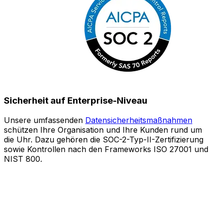
Sicherheit auf Enterprise-Niveau
Unsere umfassenden
Datensicherheitsmaßnahmen
schützen Ihre Organisation und Ihre Kunden rund um
S
die Uhr. Dazu gehören die SOC-2-Typ-II-Zertifizierung
sowie Kontrollen nach den Frameworks ISO 27001 und
o
NIST 800.
e
Z
A
l