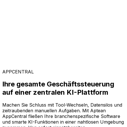
Kunden weltweit vertrauen auf Aptean, weil unsere
passgenaue Technologie messbare Ergebnisse liefert
und einen schnellen ROI garantiert.
Branchenspezifische Lösungen
Mit unserer KI-gestützten Plattform AppCentral
konfigurieren Sie Ihre Software ganz flexibel. Wählen
Sie einfach aus einer breiten Palette an Lösungen genau
die Module aus, die Ihr Unternehmen voranbringen.
APPCENTRAL
Ihre gesamte Geschäftssteuerung
auf einer zentralen KI-Plattform
Machen Sie Schluss mit Tool-Wechseln, Datensilos und
zeitraubenden manuellen Aufgaben. Mit Aptean
AppCentral fließen Ihre branchenspezifische Software
und smarte KI-Funktionen in einer nahtlosen Umgebung