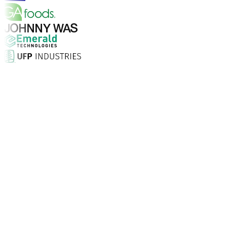
Warum Aptean?
Warum ist Aptean die richtige Wahl für KI-gestützte Un
Kundenzufriedenheit
Als verlässlicher Partner stehen wir fest an Ihrer Seite.
Support rund um die Uhr.
Unternehmen vertrauen Aptean