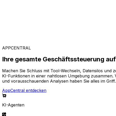
Kunden weltweit vertrauen auf Aptean, weil unsere passg
Branchenspezifische Lösungen
Mit unserer KI-gestützten Plattform AppCentral konfiguri
aus, die Ihr Unternehmen voranbringen.
APPCENTRAL
Ihre gesamte Geschäftssteuerung auf 
Machen Sie Schluss mit Tool-Wechseln, Datensilos und z
KI-Funktionen in einer nahtlosen Umgebung zusammen. Von
und vorausschauenden Analysen haben Sie alles im Griff.
AppCentral entdecken
KI-Agenten