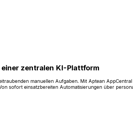
enaue Technologie messbare Ergebnisse liefert und einen s
eren Sie Ihre Software ganz flexibel. Wählen Sie einfach a
einer zentralen KI-Plattform
eitraubenden manuellen Aufgaben. Mit Aptean AppCentral 
 sofort einsatzbereiten Automatisierungen über personalis