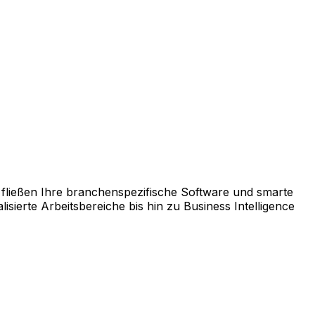
chnellen ROI garantiert.
us einer breiten Palette an Lösungen genau die Module
fließen Ihre branchenspezifische Software und smarte
ierte Arbeitsbereiche bis hin zu Business Intelligence