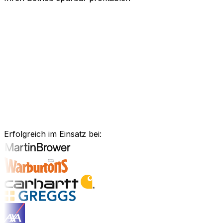
KI-gestützte Software für Ihre messb
Schneller agieren, effizienter arbeiten und kluge Entsch
Kraft künstlicher Intelligenz, um Ihren gesamten Geschä
Anlagenmanagement, unsere Software ist exakt auf Ihre 
Branchenlösungen erkunden
Bewährte Unternehmenssoftware für 
Erfolgreich im Einsatz bei:
Branchenlösungen entdecken