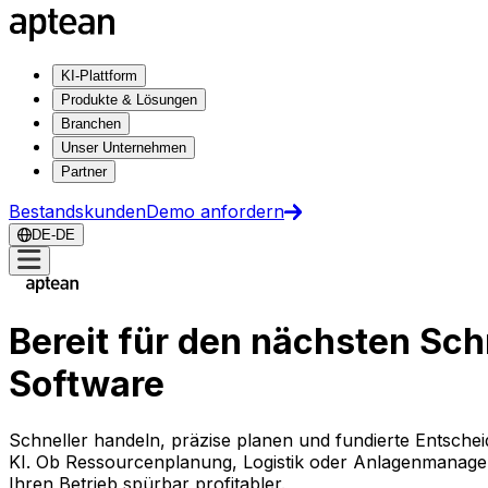
KI-Plattform
Produkte & Lösungen
Branchen
Unser Unternehmen
Partner
Bestandskunden
Demo anfordern
DE-DE
Bereit für den nächsten Sch
Software
Schneller handeln, präzise planen und fundierte Entschei
KI. Ob Ressourcenplanung, Logistik oder Anlagenmanage
Ihren Betrieb spürbar profitabler.