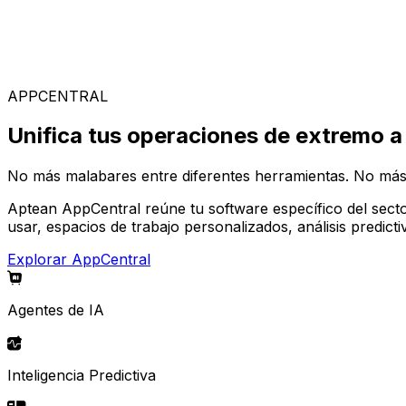
Soluciones Especializadas
Elige entre nuestra amplia gama de soluciones para const
APPCENTRAL
Unifica tus operaciones de extremo a
No más malabares entre diferentes herramientas. No más
Aptean AppCentral reúne tu software específico del secto
usar, espacios de trabajo personalizados, análisis predic
Explorar AppCentral
Agentes de IA
Inteligencia Predictiva