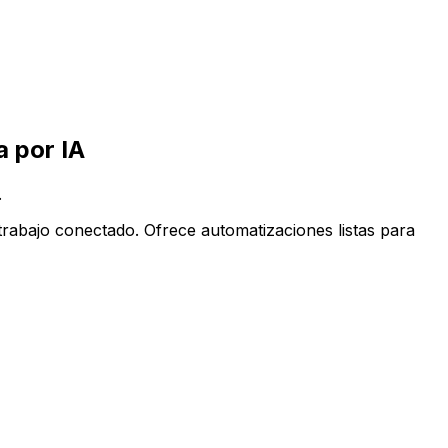
ppCentral impulsada por IA
 por IA
.
rabajo conectado. Ofrece automatizaciones listas para