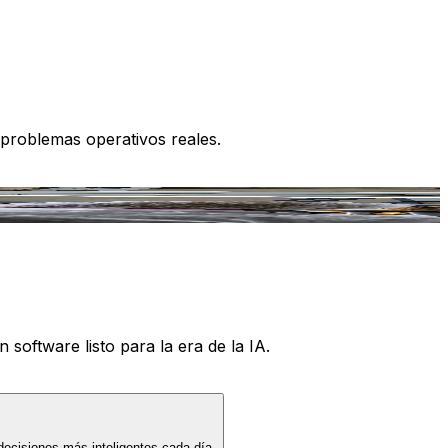
 problemas operativos reales.
 software listo para la era de la IA.
decisiones más inteligentes cada día.