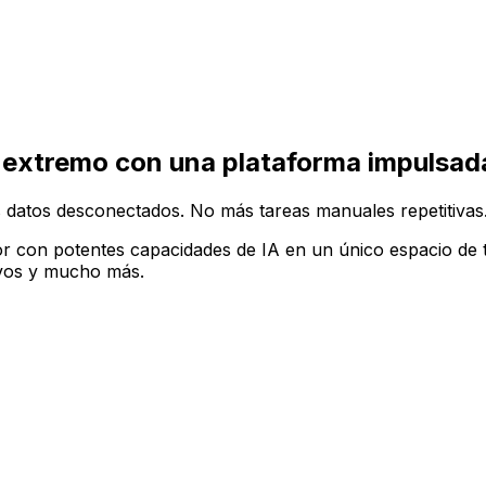
ruir tu configuración de software ideal en la plataforma A
 extremo con una plataforma impulsada
 datos desconectados. No más tareas manuales repetitivas
r con potentes capacidades de IA en un único espacio de t
tivos y mucho más.