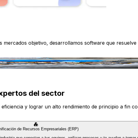
os mercados objetivo, desarrollamos software que resuelve
xpertos del sector
iciencia y lograr un alto rendimiento de principio a fin con
nificación de Recursos Empresariales (ERP)
industria que conectan a tus equipos, agilizan procesos y te ayudan a tomar 