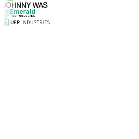
¿Por qué elegir Aptean?
¿Qué hace que Aptean sea la opción adecuada para soft
Puntuación de satisfacción del cliente
Con servicio presencial, soporte ilimitado 24/7 y consult
Las empresas confían en Aptean
Clientes de todo el mundo recurren a Aptean para tecnolo