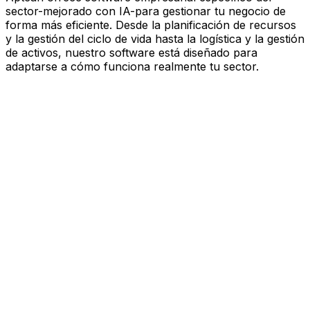
sector-mejorado con IA-para gestionar tu negocio de
forma más eficiente. Desde la planificación de recursos
y la gestión del ciclo de vida hasta la logística y la gestión
de activos, nuestro software está diseñado para
adaptarse a cómo funciona realmente tu sector.
Software mejorado por IA que
impulsa el rendimiento
Estás bajo presión para avanzar más rápido, actuar con
más esbeltez y tomar decisiones más inteligentes.
Aptean ofrece software empresarial específico del
sector—mejorado con IA—para gestionar tu negocio de
forma más eficiente. Desde la planificación de recursos
y la gestión del ciclo de vida hasta la logística y la gestión
de activos, nuestro software está diseñado para
adaptarse a cómo funciona realmente tu sector.
Explora la plataforma de IA