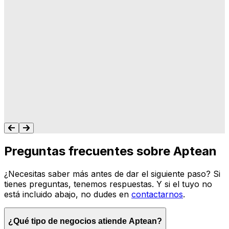
"A Aptean le importa lo que hacemos, y les
importa que su software haga lo que
queremos y necesitamos para gestionar
nuestro negocio. Nunca me dejan colgado.
Siempre tengo un recurso para ayudarte."
Tonya Butler
Preguntas frecuentes sobre Aptean
¿Necesitas saber más antes de dar el siguiente paso? Si
tienes preguntas, tenemos respuestas. Y si el tuyo no
está incluido abajo, no dudes en
contactarnos
.
¿Qué tipo de negocios atiende Aptean?