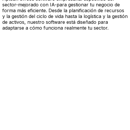
sector-mejorado con IA-para gestionar tu negocio de
forma más eficiente. Desde la planificación de recursos
y la gestión del ciclo de vida hasta la logística y la gestión
de activos, nuestro software está diseñado para
adaptarse a cómo funciona realmente tu sector.
Software mejorado por IA que
impulsa el rendimiento
Estás bajo presión para avanzar más rápido, actuar con
más esbeltez y tomar decisiones más inteligentes.
Aptean ofrece software empresarial específico del
sector—mejorado con IA—para gestionar tu negocio de
forma más eficiente. Desde la planificación de recursos
y la gestión del ciclo de vida hasta la logística y la gestión
de activos, nuestro software está diseñado para
adaptarse a cómo funciona realmente tu sector.
Explora la plataforma de IA