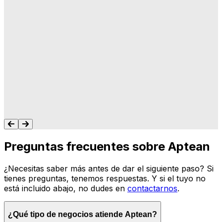
"A Aptean le importa lo que hacemos, y les
importa que su software haga lo que
queremos y necesitamos para gestionar
nuestro negocio. Nunca me dejan colgado.
Siempre tengo un recurso para ayudarte."
Tonya Butler
Preguntas frecuentes sobre Aptean
¿Necesitas saber más antes de dar el siguiente paso? Si
tienes preguntas, tenemos respuestas. Y si el tuyo no
está incluido abajo, no dudes en
contactarnos
.
¿Qué tipo de negocios atiende Aptean?