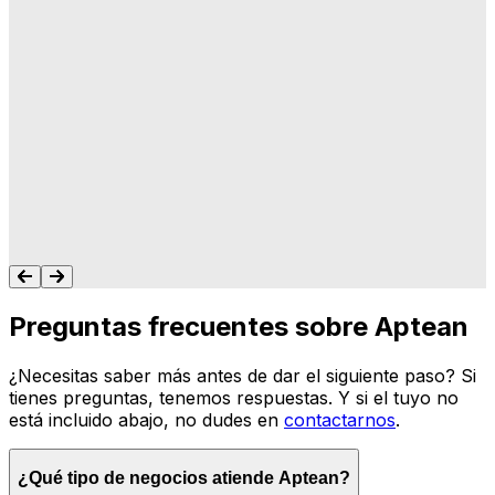
"A Aptean le importa lo que hacemos, y les
importa que su software haga lo que
queremos y necesitamos para gestionar
nuestro negocio. Nunca me dejan colgado.
Siempre tengo un recurso para ayudarte."
Tonya Butler
Preguntas frecuentes sobre Aptean
¿Necesitas saber más antes de dar el siguiente paso? Si
tienes preguntas, tenemos respuestas. Y si el tuyo no
está incluido abajo, no dudes en
contactarnos
.
¿Qué tipo de negocios atiende Aptean?