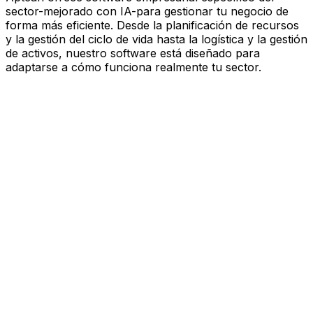
sector-mejorado con IA-para gestionar tu negocio de
forma más eficiente. Desde la planificación de recursos
y la gestión del ciclo de vida hasta la logística y la gestión
de activos, nuestro software está diseñado para
adaptarse a cómo funciona realmente tu sector.
Software mejorado por IA que
impulsa el rendimiento
Estás bajo presión para avanzar más rápido, actuar con
más esbeltez y tomar decisiones más inteligentes.
Aptean ofrece software empresarial específico del
sector—mejorado con IA—para gestionar tu negocio de
forma más eficiente. Desde la planificación de recursos
y la gestión del ciclo de vida hasta la logística y la gestión
de activos, nuestro software está diseñado para
adaptarse a cómo funciona realmente tu sector.
Explora la plataforma de IA