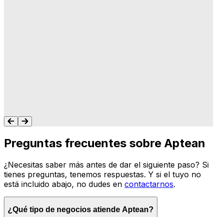
"A Aptean le importa lo que hacemos, y les
importa que su software haga lo que
queremos y necesitamos para gestionar
nuestro negocio. Nunca me dejan colgado.
Siempre tengo un recurso para ayudarte."
Tonya Butler
Preguntas frecuentes sobre Aptean
¿Necesitas saber más antes de dar el siguiente paso? Si
tienes preguntas, tenemos respuestas. Y si el tuyo no
está incluido abajo, no dudes en
contactarnos
.
¿Qué tipo de negocios atiende Aptean?