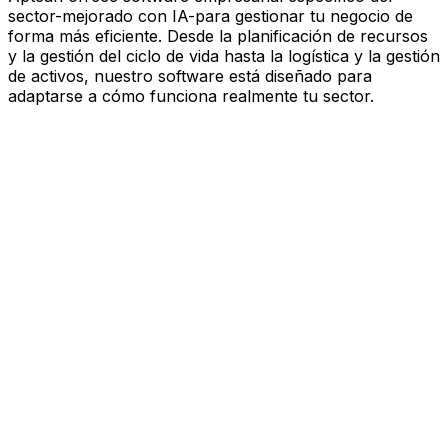
sector-mejorado con IA-para gestionar tu negocio de
forma más eficiente. Desde la planificación de recursos
y la gestión del ciclo de vida hasta la logística y la gestión
de activos, nuestro software está diseñado para
adaptarse a cómo funciona realmente tu sector.
Software mejorado por IA que
impulsa el rendimiento
Estás bajo presión para avanzar más rápido, actuar con
más esbeltez y tomar decisiones más inteligentes.
Aptean ofrece software empresarial específico del
sector—mejorado con IA—para gestionar tu negocio de
forma más eficiente. Desde la planificación de recursos
y la gestión del ciclo de vida hasta la logística y la gestión
de activos, nuestro software está diseñado para
adaptarse a cómo funciona realmente tu sector.
Explora la plataforma de IA