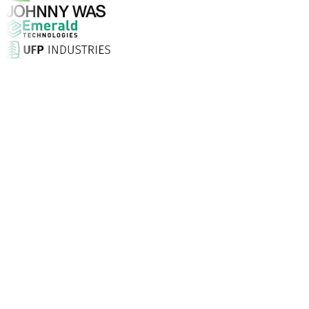
¿Por qué elegir Aptean?
¿Qué hace que Aptean sea la opción adecuada para soft
Puntuación de satisfacción del cliente
Con servicio presencial, soporte ilimitado 24/7 y consult
Las empresas confían en Aptean
Clientes de todo el mundo recurren a Aptean para tecnolo