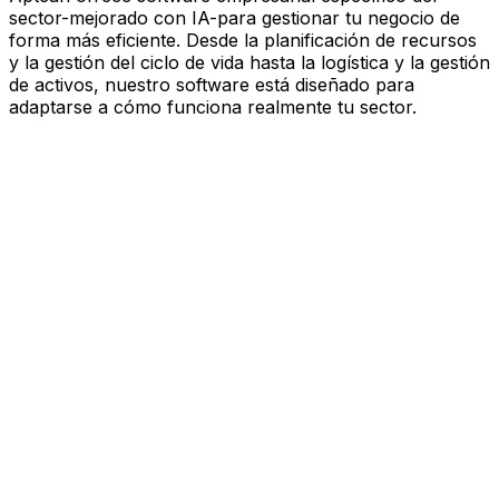
sector-mejorado con IA-para gestionar tu negocio de
forma más eficiente. Desde la planificación de recursos
y la gestión del ciclo de vida hasta la logística y la gestión
de activos, nuestro software está diseñado para
adaptarse a cómo funciona realmente tu sector.
Software mejorado por IA que
impulsa el rendimiento
Estás bajo presión para avanzar más rápido, actuar con
más esbeltez y tomar decisiones más inteligentes.
Aptean ofrece software empresarial específico del
sector—mejorado con IA—para gestionar tu negocio de
forma más eficiente. Desde la planificación de recursos
y la gestión del ciclo de vida hasta la logística y la gestión
de activos, nuestro software está diseñado para
adaptarse a cómo funciona realmente tu sector.
Explora la plataforma de IA