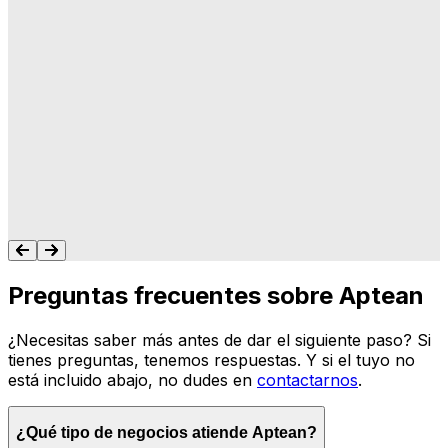
"A Aptean le importa lo que hacemos, y les
importa que su software haga lo que
queremos y necesitamos para gestionar
nuestro negocio. Nunca me dejan colgado.
Siempre tengo un recurso para ayudarte."
Tonya Butler
Preguntas frecuentes sobre Aptean
¿Necesitas saber más antes de dar el siguiente paso? Si
tienes preguntas, tenemos respuestas. Y si el tuyo no
está incluido abajo, no dudes en
contactarnos
.
¿Qué tipo de negocios atiende Aptean?