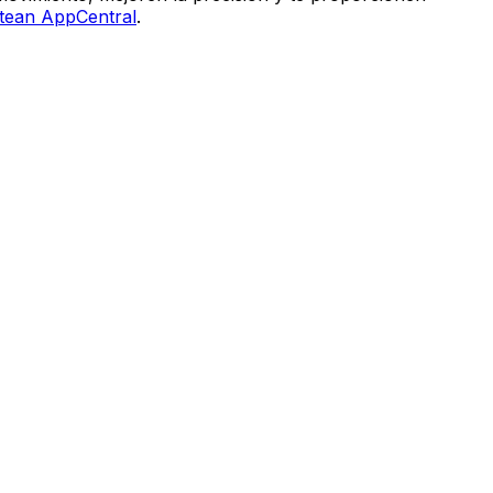
tean AppCentral
.