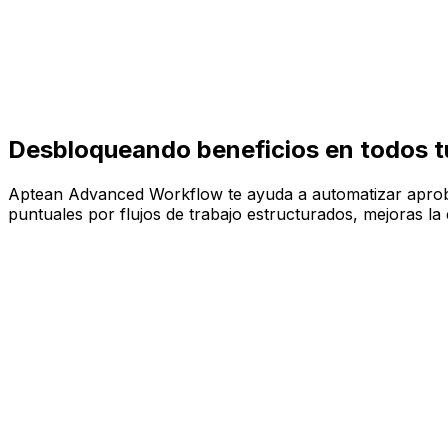
Desbloqueando beneficios en todos t
Aptean Advanced Workflow te ayuda a automatizar aprobac
puntuales por flujos de trabajo estructurados, mejoras la 
Aumenta la eficiencia en toda tu organización
Toma mejores decisiones empresariales
Mejorar la precisión y reducir costes
No se requiere programación