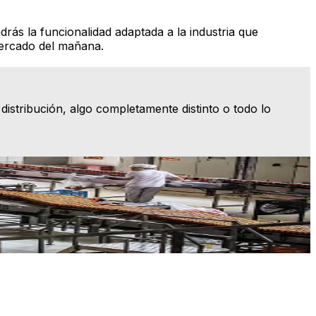
rás la funcionalidad adaptada a la industria que
mercado del mañana.
 distribución, algo completamente distinto o todo lo
l cumplimiento. Nuestro ERP de alimentos y bebidas, basado
U