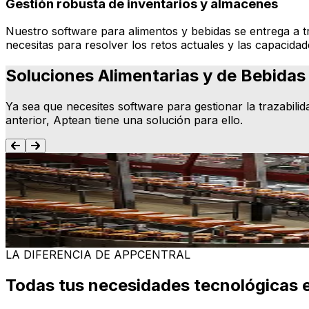
Gestión robusta de inventarios y almacenes
Nuestro software para alimentos y bebidas se entrega a t
necesitas para resolver los retos actuales y las capacid
Soluciones Alimentarias y de Bebidas 
Ya sea que necesites software para gestionar la trazabilida
anterior, Aptean tiene una solución para ello.
ERP en alimentos y bebidas
Automatiza flujos de trabajo, conecta equipos y mejora la 
en Microsoft Dynamics 365 Business Central, es tu base p
Más información
LA DIFERENCIA DE APPCENTRAL
Todas tus necesidades tecnológicas e