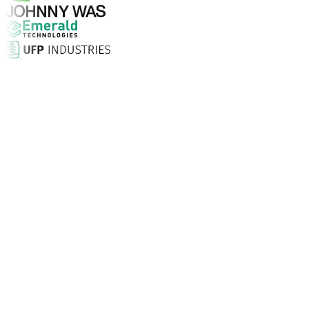
¿Por qué elegir Aptean?
¿Qué hace que Aptean sea la opción adecuada para soft
Puntuación de satisfacción del cliente
Con servicio presencial, soporte ilimitado 24/7 y consult
Las empresas confían en Aptean
Clientes de todo el mundo recurren a Aptean para tecnolo