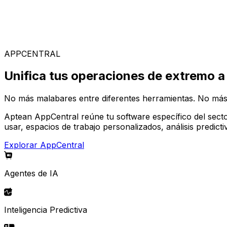
Soluciones Especializadas
Elige entre nuestra amplia gama de soluciones para const
APPCENTRAL
Unifica tus operaciones de extremo a
No más malabares entre diferentes herramientas. No más
Aptean AppCentral reúne tu software específico del secto
usar, espacios de trabajo personalizados, análisis predic
Explorar AppCentral
Agentes de IA
Inteligencia Predictiva