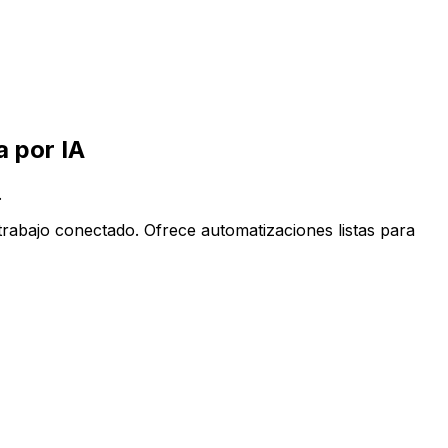
ppCentral impulsada por IA
 por IA
.
rabajo conectado. Ofrece automatizaciones listas para