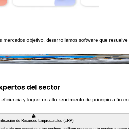
os mercados objetivo, desarrollamos software que resuelve
xpertos del sector
iciencia y lograr un alto rendimiento de principio a fin con
nificación de Recursos Empresariales (ERP)
industria que conectan a tus equipos, agilizan procesos y te ayudan a tomar 