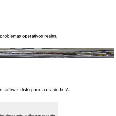
 problemas operativos reales.
 software listo para la era de la IA.
decisiones más inteligentes cada día.