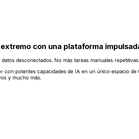
ruir tu configuración de software ideal en la plataforma A
 extremo con una plataforma impulsada
 datos desconectados. No más tareas manuales repetitivas
r con potentes capacidades de IA en un único espacio de t
tivos y mucho más.