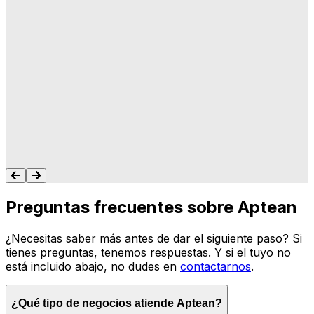
"A Aptean le importa lo que hacemos, y les
importa que su software haga lo que
queremos y necesitamos para gestionar
nuestro negocio. Nunca me dejan colgado.
Siempre tengo un recurso para ayudarte."
Tonya Butler
Preguntas frecuentes sobre Aptean
¿Necesitas saber más antes de dar el siguiente paso? Si
tienes preguntas, tenemos respuestas. Y si el tuyo no
está incluido abajo, no dudes en
contactarnos
.
¿Qué tipo de negocios atiende Aptean?