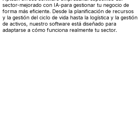
sector-mejorado con IA-para gestionar tu negocio de
forma más eficiente. Desde la planificación de recursos
y la gestión del ciclo de vida hasta la logística y la gestión
de activos, nuestro software está diseñado para
adaptarse a cómo funciona realmente tu sector.
Software mejorado por IA que
impulsa el rendimiento
Estás bajo presión para avanzar más rápido, actuar con
más esbeltez y tomar decisiones más inteligentes.
Aptean ofrece software empresarial específico del
sector—mejorado con IA—para gestionar tu negocio de
forma más eficiente. Desde la planificación de recursos
y la gestión del ciclo de vida hasta la logística y la gestión
de activos, nuestro software está diseñado para
adaptarse a cómo funciona realmente tu sector.
Explora la plataforma de IA