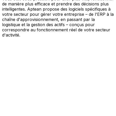
de manière plus efficace et prendre des décisions plus
intelligentes. Aptean propose des logiciels spécifiques à
votre secteur pour gérer votre entreprise – de l'ERP à la
chaîne d'approvisionnement, en passant par la
logistique et la gestion des actifs – conçus pour
correspondre au fonctionnement réel de votre secteur
d'activité.
Votre entreprise, connectée par l'IA
Nos solutions sont réunies au sein d'une plateforme
unique alimentée par l'IA – offrant à vos équipes des
données partagées, une meilleure visibilité et une
automatisation plus intelligente. Grâce aux outils d'IA
intégrés, aux informations en temps réel et aux
applications connectées, vous pouvez éliminer les silos,
simplifier la prise de décision et tirer davantage de valeur
de chaque partie de votre activité.
Explorer la plateforme IA