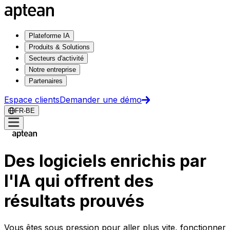
Plateforme IA
Produits & Solutions
Secteurs d'activité
Notre entreprise
Partenaires
Espace clients
Demander une démo
FR-BE
Des logiciels enrichis par
l'IA qui offrent des
résultats prouvés
Vous êtes sous pression pour aller plus vite, fonctionner