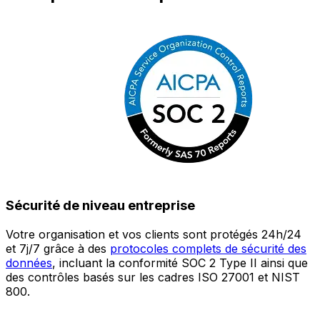
Sécurité de niveau entreprise
Votre organisation et vos clients sont protégés 24h/24
L
et 7j/7 grâce à des
protocoles complets de sécurité des
c
données
, incluant la conformité SOC 2 Type II ainsi que
é
des contrôles basés sur les cadres ISO 27001 et NIST
œ
800.
a
c