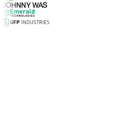
Pourquoi choisir Aptean ?
Qu'est-ce qui fait d'Aptean le bon choix en matière de log
Taux de satisfaction client
Installation sur site, assistance illimitée 24/7 et consei
Entreprises font confiance à Aptean
Partout dans le monde, nos clients choisissent Aptean pou