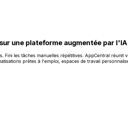
re large gamme de solutions, sur la plateforme AppCentral 
 sur une plateforme augmentée par l'IA
es. Fini les tâches manuelles répétitives. AppCentral réunit 
tisations prêtes à l'emploi, espaces de travail personnalisé