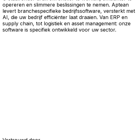
opereren en slimmere beslissingen te nemen. Aptean
levert branchespecifieke bedrijfssoftware, versterkt met
AI, die uw bedrijf efficiënter laat draaien. Van ERP en
supply chain, tot logistiek en asset management: onze
software is specifiek ontwikkeld voor uw sector.
Uw bedrijf, verbonden door AI
Onze oplossingen zijn samengebracht in één
verbonden, AI-powered platform, waardoor uw teams
gedeelde data, meer inzicht en slimmere automatisering
krijgen. Met ingebouwde AI-tools, realtime inzichten en
naadloze connectiviteit tussen applicaties kunt u silo's
opheffen, besluitvorming stroomlijnen en meer waarde
halen uit elk onderdeel van uw bedrijfsvoering.
Ontdek het AI-platform
Ontwikkeld voor uw industrie