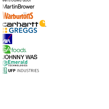
Vertrouwd door
Ontdek sectoren
Waarom kiezen voor Aptean?
Wat maakt Aptean de juiste keuze voor AI-gedreven
bedrijfssoftware? De cijfers spreken voor zich.