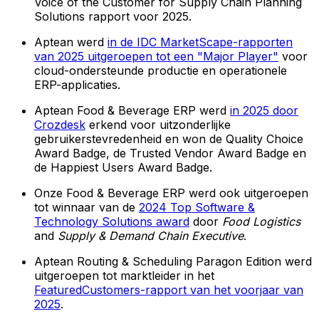
Voice of the Customer for Supply Chain Planning
Solutions rapport voor 2025.
Aptean werd
in de IDC MarketScape-rapporten
van 2025 uitgeroepen tot een "Major Player"
voor
cloud-ondersteunde productie en operationele
ERP-applicaties.
Aptean Food & Beverage ERP werd
in 2025 door
Crozdesk
erkend voor uitzonderlijke
gebruikerstevredenheid en won de Quality Choice
Award Badge, de Trusted Vendor Award Badge en
de Happiest Users Award Badge.
Onze Food & Beverage ERP werd ook uitgeroepen
tot winnaar van de
2024 Top Software &
Technology Solutions award
door
Food Logistics
and
Supply & Demand Chain Executive
.
Aptean Routing & Scheduling Paragon Edition werd
uitgeroepen tot marktleider in het
FeaturedCustomers-rapport van het voorjaar van
2025
.