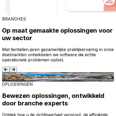
BRANCHES
Op maat gemaakte oplossingen voor
uw sector
Met tientallen jaren gezamenlijke praktijkervaring in onze
doelmarkten ontwikkelen we software die echte
operationele problemen oplost.
Voedsel en dranken
T
OPLOSSINGEN
Bewezen oplossingen, ontwikkeld
door branche experts
Ontdek hoe u de zichtbaarheid vergroot, de efficiëntie