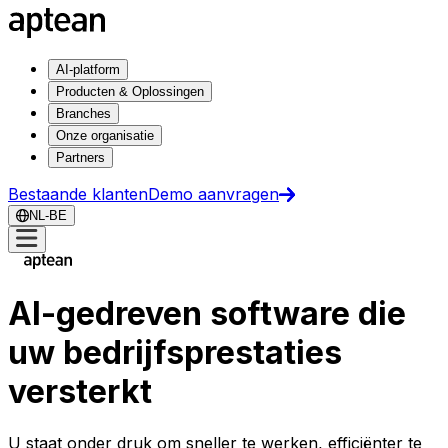
AI-platform
Producten & Oplossingen
Branches
Onze organisatie
Partners
Bestaande klanten
Demo aanvragen
NL-BE
AI-gedreven software die
uw bedrijfsprestaties
versterkt
U staat onder druk om sneller te werken, efficiënter te