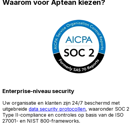
Waarom voor Aptean kiezen?
Enterprise-niveau security
Uw organisatie en klanten zijn 24/7 beschermd met
O
uitgebreide
data security protocollen
, waaronder SOC 2
Type II-compliance en controles op basis van de ISO
n
27001- en NIST 800-frameworks.
i
(
v