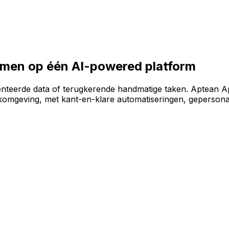
e software-omgeving te bouwen op het AI-powered AppCent
samen op één AI-powered platform
enteerde data of terugkerende handmatige taken. Aptean A
omgeving, met kant-en-klare automatiseringen, gepersonal