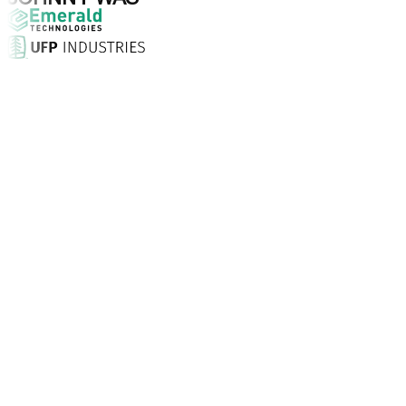
Waarom kiezen voor Aptean?
Wat maakt Aptean de juiste keuze voor AI-gedreven bedrij
Klanttevredenheidsscore
Met een persoonlijke aanpak, 24/7 ondersteuning en desk
Bedrijven vertrouwen Aptean
Klanten wereldwijd kiezen voor Aptean vanwege technologi