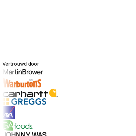
Uw bedrijf, verbonden door AI
Onze oplossingen zijn samengebracht in één verbonden, A
ingebouwde AI-tools, realtime inzichten en naadloze connec
onderdeel van uw bedrijfsvoering.
Ontdek het AI-platform
Ontwikkeld voor uw industrie
Vertrouwd door
Ontdek sectoren