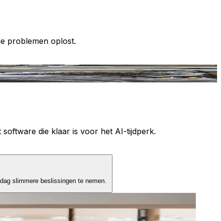
le problemen oplost.
T
 software die klaar is voor het AI-tijdperk.
 dag slimmere beslissingen te nemen.