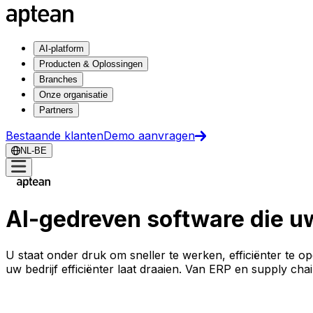
AI-platform
Producten & Oplossingen
Branches
Onze organisatie
Partners
Bestaande klanten
Demo aanvragen
NL-BE
AI-gedreven software die uw
U staat onder druk om sneller te werken, efficiënter te o
uw bedrijf efficiënter laat draaien. Van ERP en supply cha