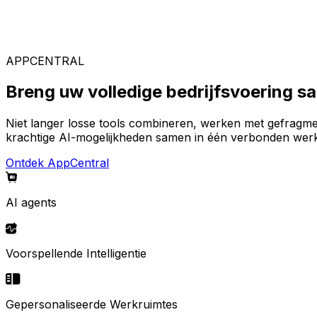
Gespecialiseerde oplossingen
Kies uit ons brede aanbod aan oplossingen om uw ideal
APPCENTRAL
Breng uw volledige bedrijfsvoering 
Niet langer losse tools combineren, werken met gefragm
krachtige AI-mogelijkheden samen in één verbonden werk
Ontdek AppCentral
AI agents
Voorspellende Intelligentie
Gepersonaliseerde Werkruimtes