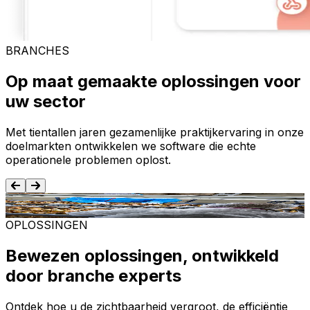
BRANCHES
Op maat gemaakte oplossingen voor
uw sector
Met tientallen jaren gezamenlijke praktijkervaring in onze
doelmarkten ontwikkelen we software die echte
operationele problemen oplost.
Voedsel en dranken
T
OPLOSSINGEN
Bewezen oplossingen, ontwikkeld
door branche experts
Ontdek hoe u de zichtbaarheid vergroot, de efficiëntie