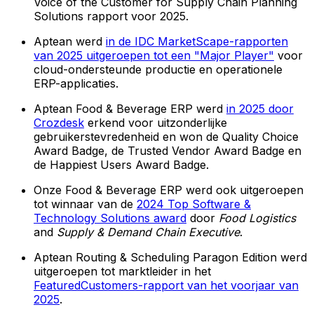
Voice of the Customer for Supply Chain Planning
Solutions rapport voor 2025.
Aptean werd
in de IDC MarketScape-rapporten
van 2025 uitgeroepen tot een "Major Player"
voor
cloud-ondersteunde productie en operationele
ERP-applicaties.
Aptean Food & Beverage ERP werd
in 2025 door
Crozdesk
erkend voor uitzonderlijke
gebruikerstevredenheid en won de Quality Choice
Award Badge, de Trusted Vendor Award Badge en
de Happiest Users Award Badge.
Onze Food & Beverage ERP werd ook uitgeroepen
tot winnaar van de
2024 Top Software &
Technology Solutions award
door
Food Logistics
and
Supply & Demand Chain Executive
.
Aptean Routing & Scheduling Paragon Edition werd
uitgeroepen tot marktleider in het
FeaturedCustomers-rapport van het voorjaar van
2025
.