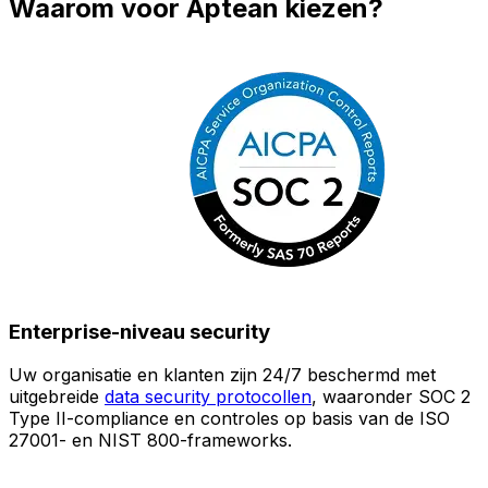
Waarom voor Aptean kiezen?
Enterprise-niveau security
Uw organisatie en klanten zijn 24/7 beschermd met
O
uitgebreide
data security protocollen
, waaronder SOC 2
Type II-compliance en controles op basis van de ISO
n
27001- en NIST 800-frameworks.
i
(
v