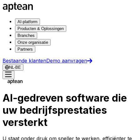
AI-platform
Producten & Oplossingen
Branches
Onze organisatie
Partners
Bestaande klanten
Demo aanvragen
NL-BE
AI-gedreven software die
uw bedrijfsprestaties
versterkt
U staat onder druk om sneller te werken, efficiënter te