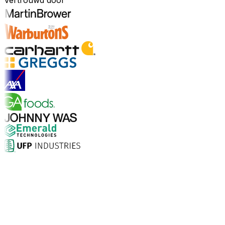
Vertrouwd door
Ontdek sectoren
Waarom kiezen voor Aptean?
Wat maakt Aptean de juiste keuze voor AI-gedreven
bedrijfssoftware? De cijfers spreken voor zich.