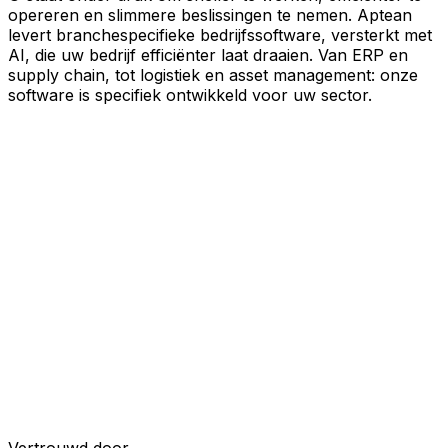
opereren en slimmere beslissingen te nemen. Aptean
levert branchespecifieke bedrijfssoftware, versterkt met
AI, die uw bedrijf efficiënter laat draaien. Van ERP en
supply chain, tot logistiek en asset management: onze
software is specifiek ontwikkeld voor uw sector.
Uw bedrijf, verbonden door AI
Onze oplossingen zijn samengebracht in één
verbonden, AI-powered platform, waardoor uw teams
gedeelde data, meer inzicht en slimmere automatisering
krijgen. Met ingebouwde AI-tools, realtime inzichten en
naadloze connectiviteit tussen applicaties kunt u silo's
opheffen, besluitvorming stroomlijnen en meer waarde
halen uit elk onderdeel van uw bedrijfsvoering.
Ontdek het AI-platform
Ontwikkeld voor uw industrie