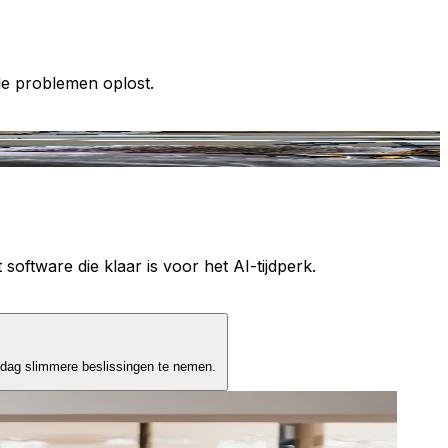
le problemen oplost.
T
 software die klaar is voor het AI-tijdperk.
 dag slimmere beslissingen te nemen.