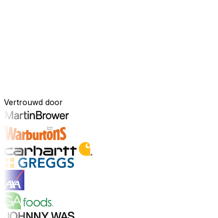
Uw bedrijf, verbonden door AI
Onze oplossingen zijn samengebracht in één verbonden, A
ingebouwde AI-tools, realtime inzichten en naadloze connec
onderdeel van uw bedrijfsvoering.
Ontdek het AI-platform
Ontwikkeld voor uw industrie
Vertrouwd door
Ontdek sectoren