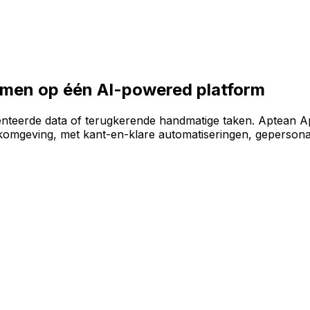
e software-omgeving te bouwen op het AI-powered AppCent
samen op één AI-powered platform
enteerde data of terugkerende handmatige taken. Aptean A
omgeving, met kant-en-klare automatiseringen, gepersonal