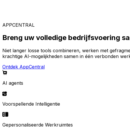
Gespecialiseerde oplossingen
Kies uit ons brede aanbod aan oplossingen om uw ideal
APPCENTRAL
Breng uw volledige bedrijfsvoering 
Niet langer losse tools combineren, werken met gefragm
krachtige AI-mogelijkheden samen in één verbonden werk
Ontdek AppCentral
AI agents
Voorspellende Intelligentie
Gepersonaliseerde Werkruimtes