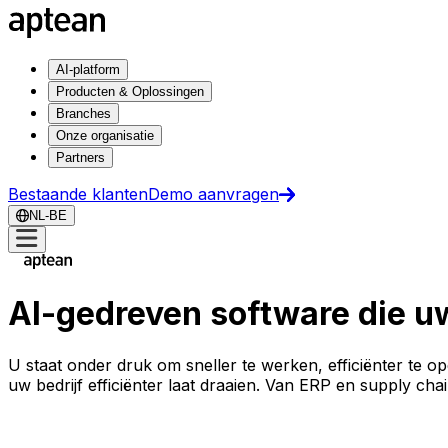
AI-platform
Producten & Oplossingen
Branches
Onze organisatie
Partners
Bestaande klanten
Demo aanvragen
NL-BE
AI-gedreven software die uw
U staat onder druk om sneller te werken, efficiënter te o
uw bedrijf efficiënter laat draaien. Van ERP en supply cha