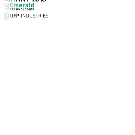
Waarom kiezen voor Aptean?
Wat maakt Aptean de juiste keuze voor AI-gedreven bedrij
Klanttevredenheidsscore
Met een persoonlijke aanpak, 24/7 ondersteuning en desk
Bedrijven vertrouwen Aptean
Klanten wereldwijd kiezen voor Aptean vanwege technologi