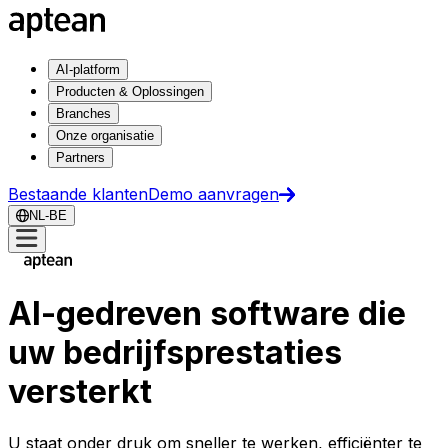
AI-platform
Producten & Oplossingen
Branches
Onze organisatie
Partners
Bestaande klanten
Demo aanvragen
NL-BE
AI-gedreven software die
uw bedrijfsprestaties
versterkt
U staat onder druk om sneller te werken, efficiënter te