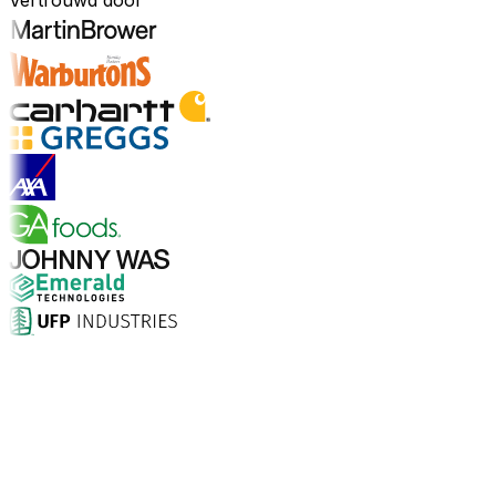
Vertrouwd door
Ontdek sectoren
Waarom kiezen voor Aptean?
Wat maakt Aptean de juiste keuze voor AI-gedreven
bedrijfssoftware? De cijfers spreken voor zich.