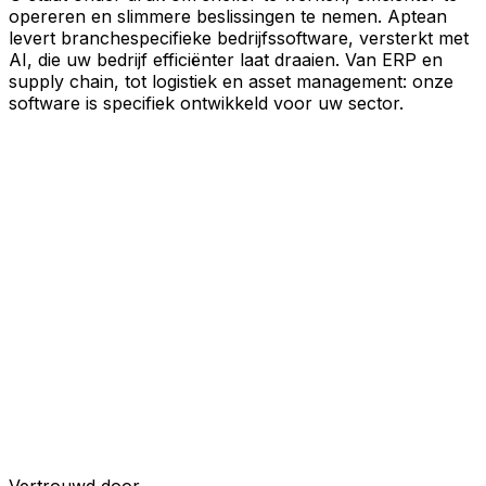
opereren en slimmere beslissingen te nemen. Aptean
levert branchespecifieke bedrijfssoftware, versterkt met
AI, die uw bedrijf efficiënter laat draaien. Van ERP en
supply chain, tot logistiek en asset management: onze
software is specifiek ontwikkeld voor uw sector.
Uw bedrijf, verbonden door AI
Onze oplossingen zijn samengebracht in één
verbonden, AI-powered platform, waardoor uw teams
gedeelde data, meer inzicht en slimmere automatisering
krijgen. Met ingebouwde AI-tools, realtime inzichten en
naadloze connectiviteit tussen applicaties kunt u silo's
opheffen, besluitvorming stroomlijnen en meer waarde
halen uit elk onderdeel van uw bedrijfsvoering.
Ontdek het AI-platform
Ontwikkeld voor uw industrie