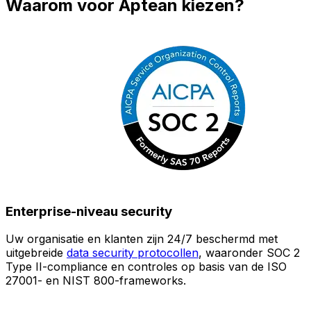
Waarom voor Aptean kiezen?
Enterprise-niveau security
Uw organisatie en klanten zijn 24/7 beschermd met
O
uitgebreide
data security protocollen
, waaronder SOC 2
Type II-compliance en controles op basis van de ISO
n
27001- en NIST 800-frameworks.
i
(
v