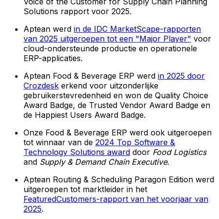
Voice of the Customer for Supply Chain Planning
Solutions rapport voor 2025.
Aptean werd
in de IDC MarketScape-rapporten
van 2025 uitgeroepen tot een "Major Player"
voor
cloud-ondersteunde productie en operationele
ERP-applicaties.
Aptean Food & Beverage ERP werd
in 2025 door
Crozdesk
erkend voor uitzonderlijke
gebruikerstevredenheid en won de Quality Choice
Award Badge, de Trusted Vendor Award Badge en
de Happiest Users Award Badge.
Onze Food & Beverage ERP werd ook uitgeroepen
tot winnaar van de
2024 Top Software &
Technology Solutions award
door
Food Logistics
and
Supply & Demand Chain Executive
.
Aptean Routing & Scheduling Paragon Edition werd
uitgeroepen tot marktleider in het
FeaturedCustomers-rapport van het voorjaar van
2025
.