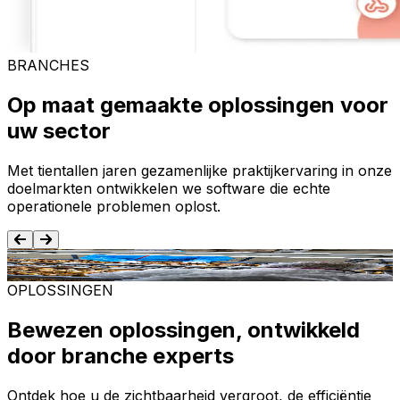
BRANCHES
Op maat gemaakte oplossingen voor
uw sector
Met tientallen jaren gezamenlijke praktijkervaring in onze
doelmarkten ontwikkelen we software die echte
operationele problemen oplost.
Voedsel en dranken
T
OPLOSSINGEN
Bewezen oplossingen, ontwikkeld
door branche experts
Ontdek hoe u de zichtbaarheid vergroot, de efficiëntie